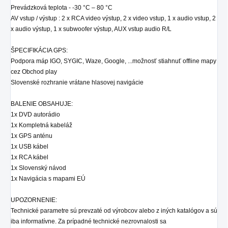
Prevádzková teplota - -30 °C – 80 °C
AV vstup / výstup : 2 x RCA video výstup, 2 x video vstup, 1 x audio vstup, 2
x audio výstup, 1 x subwoofer výstup, AUX vstup audio R/L
ŠPECIFIKÁCIA GPS:
Podpora máp IGO, SYGIC, Waze, Google, ...možnosť stiahnuť offline mapy
cez Obchod play
Slovenské rozhranie vrátane hlasovej navigácie
BALENIE OBSAHUJE:
1x DVD autorádio
1x Kompletná kabeláž
1x GPS anténu
1x USB kábel
1x RCA kábel
1x Slovenský návod
1x Navigácia s mapami EÚ
UPOZORNENIE:
Technické parametre sú prevzaté od výrobcov alebo z iných katalógov a sú
iba informatívne. Za prípadné technické nezrovnalosti sa