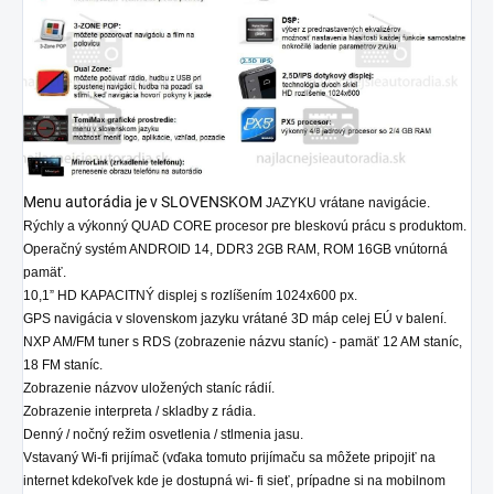
Menu autorádia je v SLOVENSKOM
JAZYKU vrátane navigácie.
Rýchly a výkonný QUAD CORE procesor pre bleskovú prácu s produktom.
Operačný systém ANDROID 14, DDR3 2GB RAM, ROM 16GB vnútorná
pamäť.
10,1” HD KAPACITNÝ displej s rozlíšením 1024x600 px.
GPS navigácia v slovenskom jazyku vrátané 3D máp celej EÚ v balení.
NXP AM/FM tuner s RDS (zobrazenie názvu staníc) - pamäť 12 AM staníc,
18 FM staníc.
Zobrazenie názvov uložených staníc rádií.
Zobrazenie interpreta / skladby z rádia.
Denný / nočný režim osvetlenia / stlmenia jasu.
Vstavaný Wi-fi prijímač (vďaka tomuto prijímaču sa môžete pripojiť na
internet kdekoľvek kde je dostupná wi- fi sieť, prípadne si na mobilnom