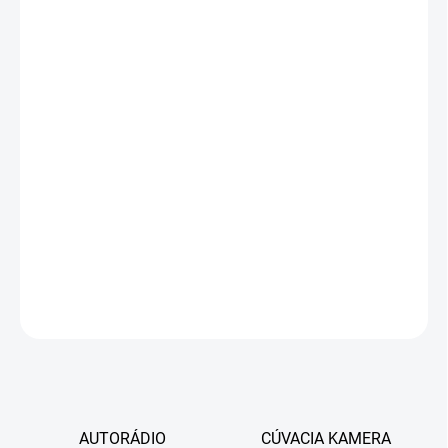
ANDROID AUTO
APPLE CARPLAY
INTEGROVANÉ
DAB+
ZÁUJEM O
MONTÁŽ?
−
+
Pridať do košíka
DETAILNÉ INFORMÁCIE
OPÝTAŤ SA
STRÁŽIŤ
AUTORÁDIO
CÚVACIA KAMERA