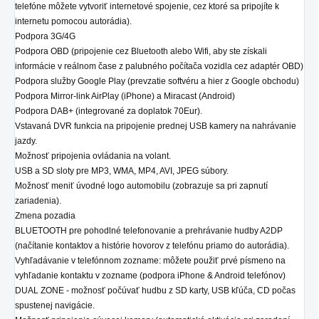
telefóne môžete vytvoriť internetové spojenie, cez ktoré sa pripojíte k
internetu pomocou autorádia).
Podpora 3G/4G
Podpora OBD (pripojenie cez Bluetooth alebo Wifi, aby ste získali
informácie v reálnom čase z palubného počítača vozidla cez adaptér OBD)
Podpora služby Google Play (prevzatie softvéru a hier z Google obchodu)
Podpora Mirror-link AirPlay (iPhone) a Miracast (Android)
Podpora DAB+ (integrované za doplatok 70Eur).
Vstavaná DVR funkcia na pripojenie prednej USB kamery na nahrávanie
jazdy.
Možnosť pripojenia ovládania na volant.
USB a SD sloty pre MP3, WMA, MP4, AVI, JPEG súbory.
Možnosť meniť úvodné logo automobilu (zobrazuje sa pri zapnutí
zariadenia).
Zmena pozadia
BLUETOOTH pre pohodlné telefonovanie a prehrávanie hudby A2DP
(načítanie kontaktov a histórie hovorov z telefónu priamo do autorádia).
Vyhľadávanie v telefónnom zozname: môžete použiť prvé písmeno na
vyhľadanie kontaktu v zozname (podpora iPhone & Android telefónov)
DUAL ZONE - možnosť počúvať hudbu z SD karty, USB kľúča, CD počas
spustenej navigácie.