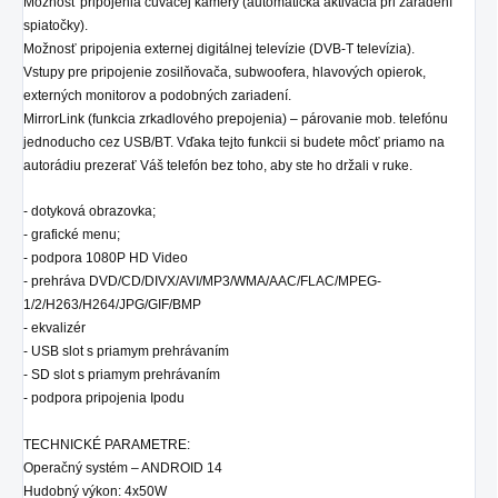
Možnosť pripojenia cúvacej kamery (automatická aktivácia pri zaradení
spiatočky).
Možnosť pripojenia externej digitálnej televízie (DVB-T televízia).
Vstupy pre pripojenie zosilňovača, subwoofera, hlavových opierok,
externých monitorov a podobných zariadení.
MirrorLink (funkcia zrkadlového prepojenia) – párovanie mob. telefónu
jednoducho cez USB/BT. Vďaka tejto funkcii si budete môcť priamo na
autorádiu prezerať Váš telefón bez toho, aby ste ho držali v ruke.
- dotyková obrazovka;
- grafické menu;
- podpora 1080P HD Video
- prehráva DVD/CD/DIVX/AVI/MP3/WMA/AAC/FLAC/MPEG-
1/2/H263/H264/JPG/GIF/BMP
- ekvalizér
- USB slot s priamym prehrávaním
- SD slot s priamym prehrávaním
- podpora pripojenia Ipodu
TECHNICKÉ PARAMETRE:
Operačný systém – ANDROID 14
Hudobný výkon: 4x50W