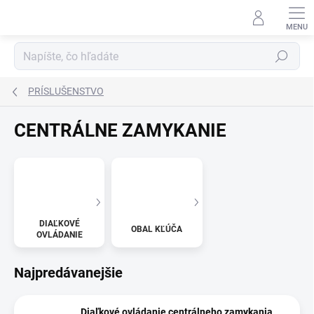
Prejsť
na
obsah
Hľadať
PRÍSLUŠENSTVO
CENTRÁLNE ZAMYKANIE
DIAĽKOVÉ
OBAL KĽÚČA
OVLÁDANIE
Najpredávanejšie
Diaľkové ovládanie centrálneho zamykania