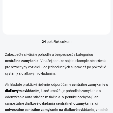
využiteľné v novom či
staršom aute bez ohľadu na
značku auta. Centrálne
zamykanie umožňuje
jednoduchšie odomykanie a
zamykanie auta._x000d_
24
položiek celkom
O
v
l
Zabezpečte si väčšie pohodlie a bezpečnosť s kategóriou
á
centrálne zamykanie
. V našej ponuke nájdete kompletné riešenia
d
pre rôzne typy vozidiel – od jednoduchých súprav až po pokročilé
a
c
systémy s diaľkovým ovládaním.
i
e
Ak hľadáte praktické riešenie, odporúčame
centrálne zamykanie s
p
diaľkovým ovládaním
, ktoré umožňuje pohodlné zamykanie a
r
v
odomykanie auta stlačením tlačidla. V ponuke nechýbajú ani
k
samostatné
diaľkové ovládania centrálneho zamykania
, či
y
univerzálne centrálne zamykanie na diaľkové ovládanie
, vhodné
v