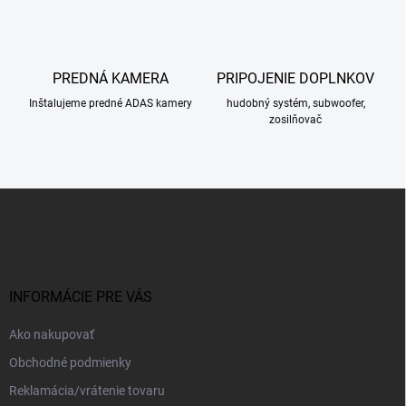
PREDNÁ KAMERA
PRIPOJENIE DOPLNKOV
Inštalujeme predné ADAS kamery
hudobný systém, subwoofer,
zosilňovač
Z
á
p
ä
t
i
INFORMÁCIE PRE VÁS
e
Ako nakupovať
Obchodné podmienky
Reklamácia/vrátenie tovaru