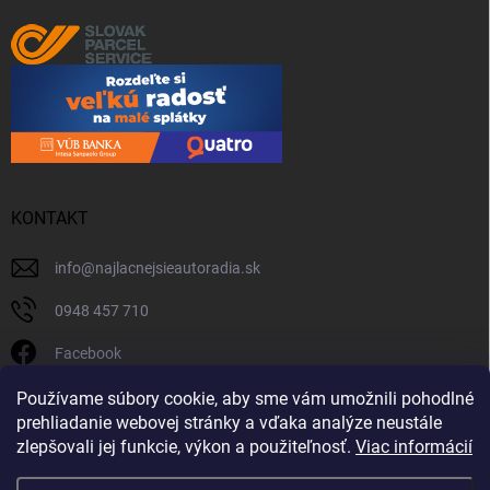
KONTAKT
info
@
najlacnejsieautoradia.sk
0948 457 710
Facebook
najlacnejsieautoradia.sk
Používame súbory cookie, aby sme vám umožnili pohodlné
prehliadanie webovej stránky a vďaka analýze neustále
Youtube
zlepšovali jej funkcie, výkon a použiteľnosť.
Viac informácií