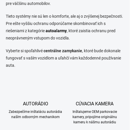
ý
pre väčšinu automobilov.
p
i
Tieto systémy nie sú len o komforte, ale aj o zvýšenej bezpečnosti.
s
Pre ešte vyššiu ochranu odporúčame skombinovať ich s
u
riešeniami z kategórie
autoalarmy
, ktoré zaistia ochranu pred
neoprávneným vstupom do vozidla.
Vyberte si spoľahlivé
centrálne zamykanie
, ktoré bude dokonale
fungovať s vaším vozidlom a uľahčí vám každodenné používanie
auta.
AUTORÁDIO
CÚVACIA KAMERA
Zabezpečíme inštaláciu autorádia
Inštalujeme OEM parkovacie
naším odborným mechanikom
kamery, pripojíme originálnu
kameru k nášmu autorádiu