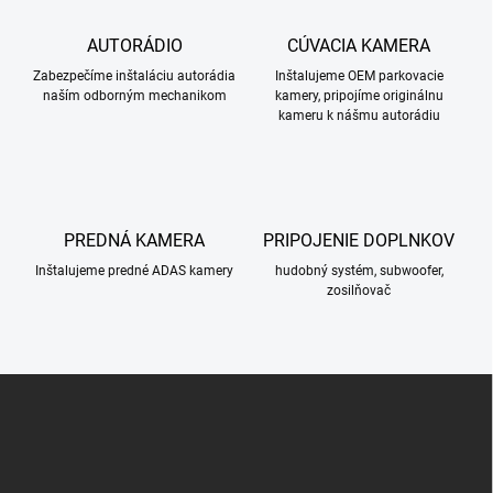
AUTORÁDIO
CÚVACIA KAMERA
Zabezpečíme inštaláciu autorádia
Inštalujeme OEM parkovacie
naším odborným mechanikom
kamery, pripojíme originálnu
kameru k nášmu autorádiu
PREDNÁ KAMERA
PRIPOJENIE DOPLNKOV
Inštalujeme predné ADAS kamery
hudobný systém, subwoofer,
zosilňovač
Z
á
p
ä
t