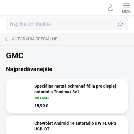
Prejsť
na
obsah
Hľadať
AUTORÁDIA ŠPECIÁLNE
GMC
Najpredávanejšie
Špeciálna matná ochranná fólia pre displej
autorádia Tomimax 3v1
SKLADOM
19,90 €
Chevrolet Android 14 autorádio s WIFI, GPS,
USB, BT