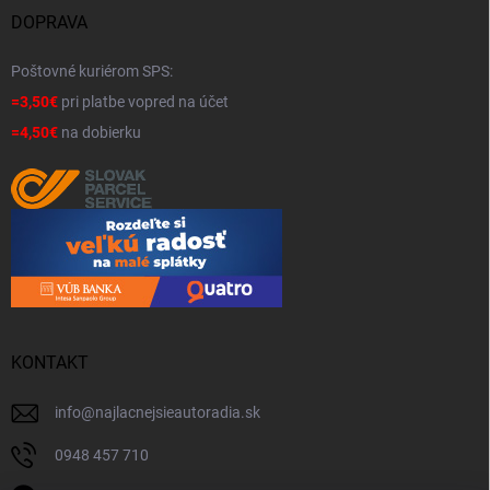
DOPRAVA
Poštovné kuriérom SPS:
=3,50€
pri platbe vopred na účet
=4,50€
na dobierku
KONTAKT
info
@
najlacnejsieautoradia.sk
0948 457 710