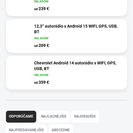
SKLADOM
239 €
od
12,3“ autorádio s Android 15 WIFI, GPS, USB,
BT
SKLADOM
209 €
od
Chevrolet Android 14 autorádio s WIFI, GPS,
USB, BT
SKLADOM
359 €
od
R
a
ODPORÚČAME
NAJLACNEJŠIE
NAJDRAHŠIE
d
e
NAJPREDÁVANEJŠIE
ABECEDNE