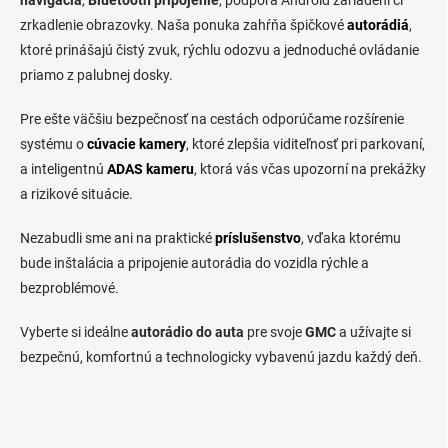
navigácia
,
Bluetooth pripojenie
, podpora Android zariadení či
a
c
zrkadlenie obrazovky. Naša ponuka zahŕňa špičkové
autorádiá
,
i
ktoré prinášajú čistý zvuk, rýchlu odozvu a jednoduché ovládanie
e
priamo z palubnej dosky.
p
r
v
Pre ešte väčšiu bezpečnosť na cestách odporúčame rozšírenie
k
systému o
cúvacie kamery
, ktoré zlepšia viditeľnosť pri parkovaní,
y
a inteligentnú
ADAS kameru
, ktorá vás včas upozorní na prekážky
v
ý
a rizikové situácie.
p
i
Nezabudli sme ani na praktické
príslušenstvo
, vďaka ktorému
s
bude inštalácia a pripojenie autorádia do vozidla rýchle a
u
bezproblémové.
Vyberte si ideálne
autorádio do auta
pre svoje
GMC
a užívajte si
bezpečnú, komfortnú a technologicky vybavenú jazdu každý deň.