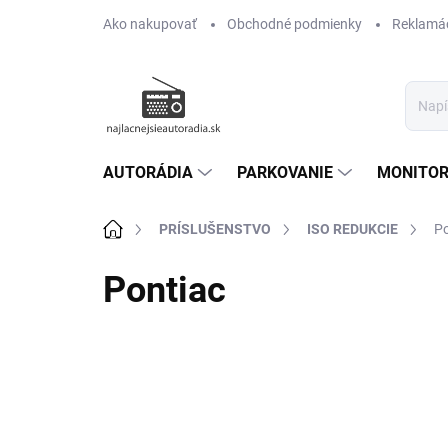
Prejsť
Ako nakupovať
Obchodné podmienky
Reklamác
na
obsah
AUTORÁDIA
PARKOVANIE
MONITOR
Domov
PRÍSLUŠENSTVO
ISO REDUKCIE
Po
Pontiac