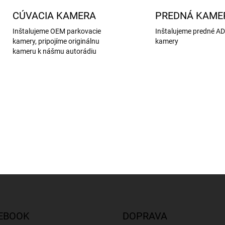
CÚVACIA KAMERA
PREDNÁ KAME
Inštalujeme OEM parkovacie
Inštalujeme predné A
kamery, pripojíme originálnu
kamery
kameru k nášmu autorádiu
EBOOK
DOPRAVA