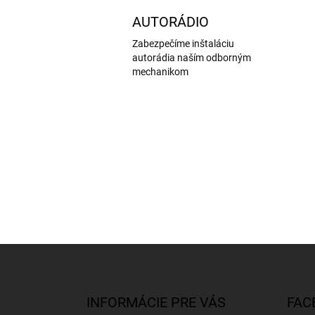
AUTORÁDIO
Zabezpečíme inštaláciu
autorádia naším odborným
mechanikom
Z
á
p
ä
INFORMÁCIE PRE VÁS
FAC
t