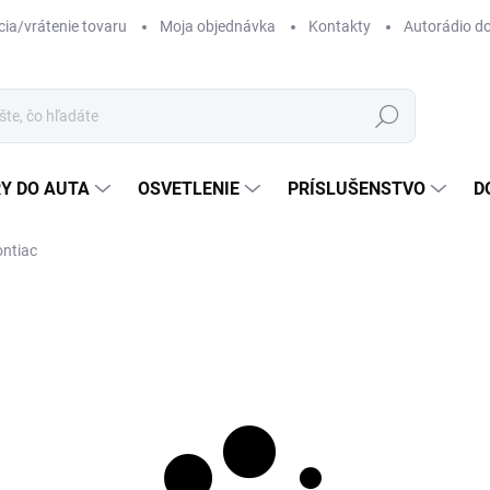
ia/vrátenie tovaru
Moja objednávka
Kontakty
Autorádio d
Hľadať
Y DO AUTA
OSVETLENIE
PRÍSLUŠENSTVO
D
ntiac