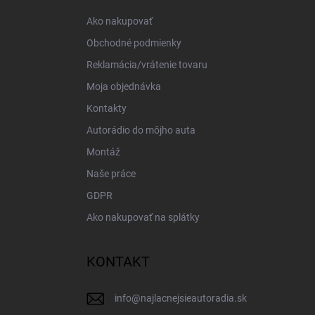
i
Ako nakupovať
e
Obchodné podmienky
Reklamácia/vrátenie tovaru
Moja objednávka
Kontakty
Autorádio do môjho auta
Montáž
Naše práce
GDPR
Ako nakupovať na splátky
KONTAKT
info
@
najlacnejsieautoradia.sk