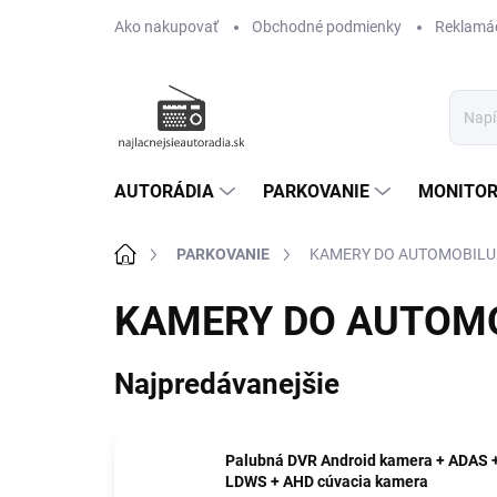
Prejsť
Ako nakupovať
Obchodné podmienky
Reklamác
na
obsah
AUTORÁDIA
PARKOVANIE
MONITOR
Domov
PARKOVANIE
KAMERY DO AUTOMOBILU
KAMERY DO AUTOM
Najpredávanejšie
Palubná DVR Android kamera + ADAS 
LDWS + AHD cúvacia kamera