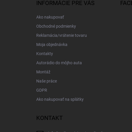
ä
INFORMÁCIE PRE VÁS
FAC
t
i
Ako nakupovať
e
Obchodné podmienky
Reklamácia/vrátenie tovaru
Moja objednávka
Kontakty
Autorádio do môjho auta
Montáž
Naše práce
GDPR
Ako nakupovať na splátky
KONTAKT