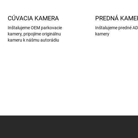
CÚVACIA KAMERA
PREDNÁ KAME
Inštalujeme OEM parkovacie
Inštalujeme predné A
kamery, pripojíme originálnu
kamery
kameru k nášmu autorádiu