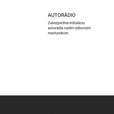
AUTORÁDIO
Zabezpečíme inštaláciu
autorádia naším odborným
mechanikom
Z
á
p