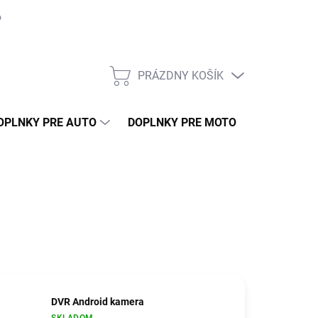
o môjho auta
Montáž
Naše práce
GDPR
Ako nakupovať 
PRÁZDNY KOŠÍK
NÁKUPNÝ
KOŠÍK
OPLNKY PRE AUTO
DOPLNKY PRE MOTO
TUNING
DVR Android kamera
SKLADOM