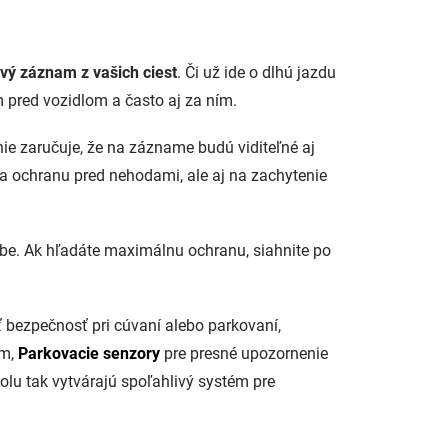
ivý záznam z vašich ciest
. Či už ide o dlhú jazdu
pred vozidlom a často aj za ním.
nie zaručuje, že na zázname budú viditeľné aj
na ochranu pred nehodami, ale aj na zachytenie
be. Ak hľadáte maximálnu ochranu, siahnite po
iť bezpečnosť pri cúvaní alebo parkovaní,
om,
Parkovacie senzory
pre presné upozornenie
olu tak vytvárajú spoľahlivý systém pre