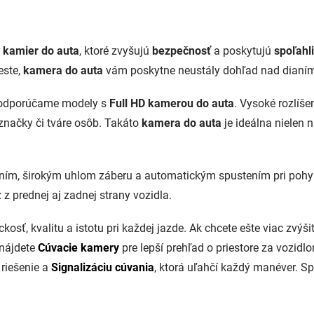
O
v
r
kamier do auta
, ktoré zvyšujú
bezpečnosť
a poskytujú
spoľahl
l
á
este,
kamera do auta
vám poskytne neustály dohľad nad dianím 
d
a
z, odporúčame modely s
Full HD kamerou do auta
. Vysoké rozlíše
c
i
 značky či tváre osôb. Takáto
kamera do auta
je ideálna nielen 
e
p
r
v
ním, širokým uhlom záberu a automatickým spustením pri pohy
k
 z prednej aj zadnej strany vozidla.
y
v
ý
ckosť, kvalitu a istotu pri každej jazde. Ak chcete ešte viac zvýš
p
nájdete
Cúvacie kamery
pre lepší prehľad o priestore za vozidl
i
s
riešenie a
Signalizáciu cúvania
, ktorá uľahčí každý manéver. Sp
u