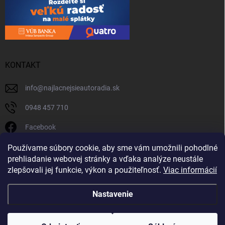
KONTAKT
info
@
najlacnejsieautoradia.sk
0948 457 710
Facebook
najlacnejsieautoradia.sk
Používame súbory cookie, aby sme vám umožnili pohodlné
prehliadanie webovej stránky a vďaka analýze neustále
Youtube
zlepšovali jej funkcie, výkon a použiteľnosť.
Viac informácií
Nastavenie
Copyright 2026
Najlacnejsieautoradia.sk
. Všetky práva vyhradené.
Upraviť
nastavenie cookies