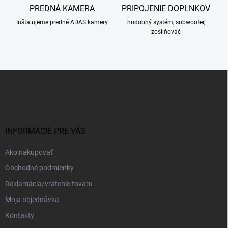
PREDNÁ KAMERA
PRIPOJENIE DOPLNKOV
Inštalujeme predné ADAS kamery
hudobný systém, subwoofer,
zosilňovač
Z
á
p
ä
t
i
INFORMÁCIE PRE VÁS
e
Ako nakupovať
Obchodné podmienky
Reklamácia/vrátenie tovaru
Moja objednávka
Kontakty