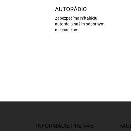
AUTORÁDIO
Zabezpečíme inštaláciu
autorádia naším odborným
mechanikom
Z
á
p
ä
INFORMÁCIE PRE VÁS
FAC
t