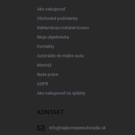
i
Ako nakupovať
e
Obchodné podmienky
Reklamácia/vrátenie tovaru
Moja objednávka
Kontakty
Autorádio do môjho auta
Montáž
Naše práce
GDPR
Ako nakupovať na splátky
KONTAKT
info
@
najlacnejsieautoradia.sk