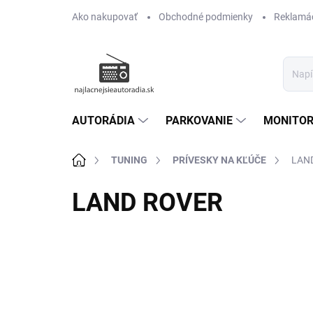
Prejsť
Ako nakupovať
Obchodné podmienky
Reklamác
na
obsah
AUTORÁDIA
PARKOVANIE
MONITOR
Domov
TUNING
PRÍVESKY NA KĽÚČE
LAN
LAND ROVER