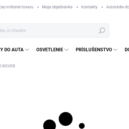
ia/vrátenie tovaru
Moja objednávka
Kontakty
Autorádio d
Hľadať
Y DO AUTA
OSVETLENIE
PRÍSLUŠENSTVO
D
D ROVER