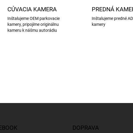
CÚVACIA KAMERA
PREDNÁ KAME
Inštalujeme OEM parkovacie
Inštalujeme predné A
kamery, pripojíme originálnu
kamery
kameru k nášmu autorádiu
EBOOK
DOPRAVA