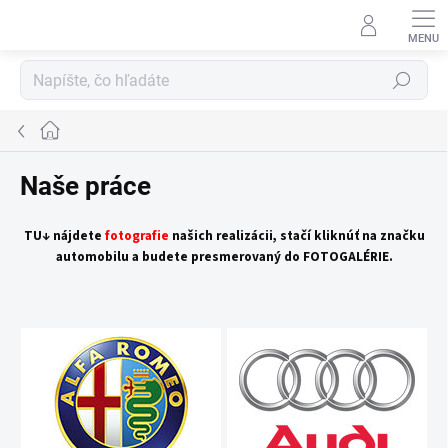
Prejsť
na
obsah
Hľadať
Domov
Naše práce
TU↓ nájdete
fotografie
našich realizácii, stačí kliknúť na značku
automobilu a budete presmerovaný do FOTOGALÉRIE.