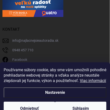
KONTAKT
info
@
najlacnejsieautoradia.sk
0948 457 710
Facebook
najlacnejsieautoradia.sk
Používame súbory cookie, aby sme vám umožnili pohodlné
prehliadanie webovej stránky a vďaka analýze neustále
Youtube
zlepšovali jej funkcie, výkon a použiteľnosť.
Viac informácií
Nastavenie
Copyright 2026
Najlacnejsieautoradia.sk
. Všetky práva vyhradené.
Upraviť
nastavenie cookies
Odmietnuť
Súhlasím