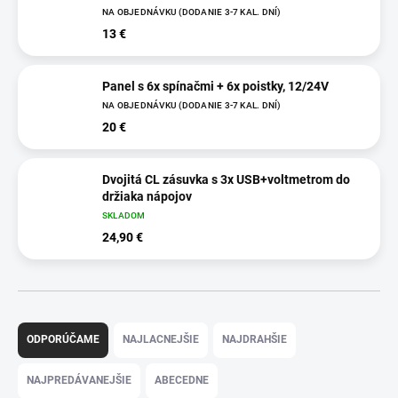
NA OBJEDNÁVKU (DODANIE 3-7 KAL. DNÍ)
13 €
Panel s 6x spínačmi + 6x poistky, 12/24V
NA OBJEDNÁVKU (DODANIE 3-7 KAL. DNÍ)
20 €
Dvojitá CL zásuvka s 3x USB+voltmetrom do
držiaka nápojov
SKLADOM
24,90 €
R
a
ODPORÚČAME
NAJLACNEJŠIE
NAJDRAHŠIE
d
e
NAJPREDÁVANEJŠIE
ABECEDNE
n