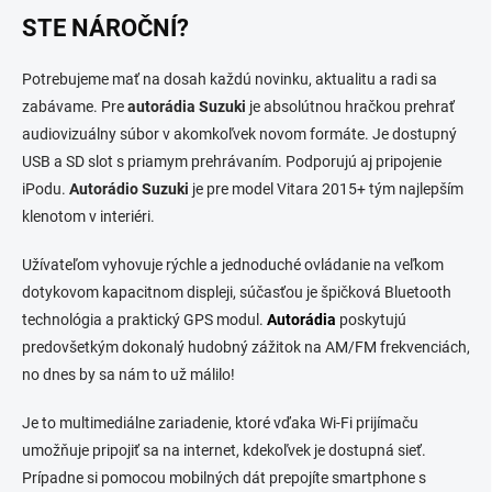
STE NÁROČNÍ?
Potrebujeme mať na dosah každú novinku, aktualitu a radi sa
zabávame. Pre
autorádia Suzuki
je absolútnou hračkou prehrať
audiovizuálny súbor v akomkoľvek novom formáte. Je dostupný
USB a SD slot s priamym prehrávaním. Podporujú aj pripojenie
iPodu.
Autorádio Suzuki
je pre model Vitara 2015+ tým najlepším
klenotom v interiéri.
Užívateľom vyhovuje rýchle a jednoduché ovládanie na veľkom
dotykovom kapacitnom displeji, súčasťou je špičková Bluetooth
technológia a praktický GPS modul.
Autorádia
poskytujú
predovšetkým dokonalý hudobný zážitok na AM/FM frekvenciách,
no dnes by sa nám to už málilo!
Je to multimediálne zariadenie, ktoré vďaka Wi-Fi prijímaču
umožňuje pripojiť sa na internet, kdekoľvek je dostupná sieť.
Prípadne si pomocou mobilných dát prepojíte smartphone s