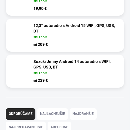
SKLADOM
19,90 €
12,3“ autorádio s Android 15 WIFI, GPS, USB,
BT
SKLADOM
209 €
od
Suzuki Jimny Android 14 autorádio s WIFI,
GPS, USB, BT
SKLADOM
239 €
od
R
a
ODPORÚČAME
NAJLACNEJŠIE
NAJDRAHŠIE
d
e
NAJPREDÁVANEJŠIE
ABECEDNE