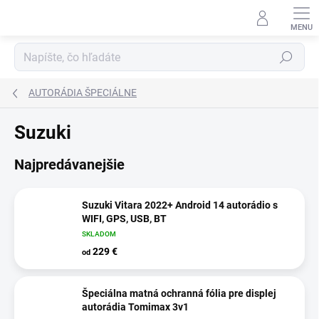
Prejsť
na
obsah
Hľadať
AUTORÁDIA ŠPECIÁLNE
Suzuki
Najpredávanejšie
Suzuki Vitara 2022+ Android 14 autorádio s
WIFI, GPS, USB, BT
SKLADOM
229 €
od
Špeciálna matná ochranná fólia pre displej
autorádia Tomimax 3v1