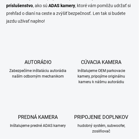
príslušenstvo
, ako sú
ADAS kamery
, ktoré vám pomôžu udržať si
prehľad o dianí na ceste a zvýšiť bezpečnosť. Len tak si budete
jazdu užívať naplno!
AUTORÁDIO
CÚVACIA KAMERA
Zabezpečíme inštaláciu autorádia
Inštalujeme OEM parkovacie
naším odborným mechanikom
kamery, pripojíme originálnu
kameru k nášmu autorádiu
PREDNÁ KAMERA
PRIPOJENIE DOPLNKOV
Inštalujeme predné ADAS kamery
hudobný systém, subwoofer,
zosilňovač