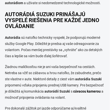
autorádiom
a užívate si neobmedzené technologické možnosti.
AUTORÁDIÁ SUZUKI PRINÁŠAJÚ
VYSPELÉ RIEŠENIA PRE KAŽDÉ JEDNO
OVLÁDANIE
Autorádia
sú natoľko technicky vyspelé, že podporujú moderné
služby Google Play. Dôležité je predsa aj vaše odreagovanie za
volantom. Počas menšej prestávky sa „vyhráte“ ako za detských
čias a lepšie sa vám bude ďalej šoférovať.
Žiadnou maličkosťou nie je ani vaša bezpečnosť na cestách.
Netreba sa vžiť so zábavou a hrou natoľko, že zabudnete, prečo
ste vlastne v aute. Niektoré detaily z ciest vám
autorádia Suzuki
pripomenú vďaka pripojeniu prednej USB kamery. Pre bezpečnosť
je dôležitá aj komunikácia
autorádií Suzuki
s
cúvacou kamerou
a
možnosť pripojenia ovládania na volant.
Pre dokonalý zážitok pri jazde odporúčame aj kvalitné