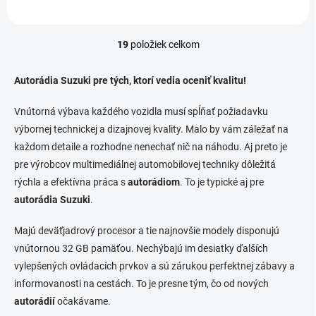
19
položiek celkom
O
v
l
Autorádia Suzuki pre tých, ktorí vedia oceniť kvalitu!
á
d
Vnútorná výbava každého vozidla musí spĺňať požiadavku
a
výbornej technickej a dizajnovej kvality. Malo by vám záležať na
c
i
každom detaile a rozhodne nenechať nič na náhodu. Aj preto je
e
pre výrobcov multimediálnej automobilovej techniky dôležitá
p
rýchla a efektívna práca s
autorádiom
. To je typické aj pre
r
v
autorádia Suzuki
.
k
y
Majú deväťjadrový procesor a tie najnovšie modely disponujú
v
vnútornou 32 GB pamäťou. Nechýbajú im desiatky ďalších
ý
p
vylepšených ovládacích prvkov a sú zárukou perfektnej zábavy a
i
informovanosti na cestách. To je presne tým, čo od nových
s
autorádií
očakávame.
u