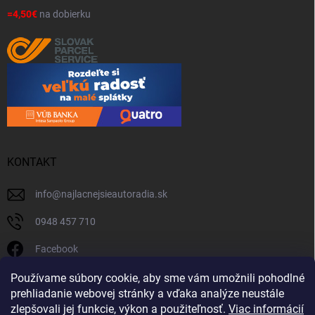
=4,50€
na dobierku
KONTAKT
info
@
najlacnejsieautoradia.sk
0948 457 710
Facebook
najlacnejsieautoradia.sk
Používame súbory cookie, aby sme vám umožnili pohodlné
prehliadanie webovej stránky a vďaka analýze neustále
Youtube
zlepšovali jej funkcie, výkon a použiteľnosť.
Viac informácií