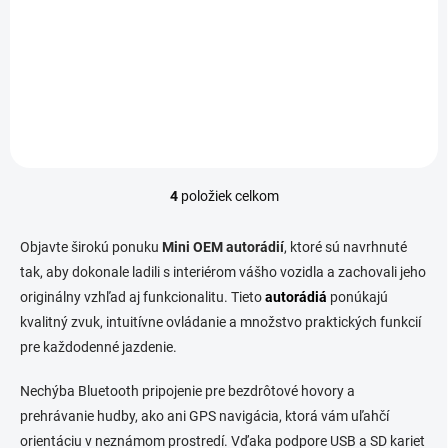
Detail
Detail
Mini 2014--- model s
Mini 2006-2013 model bez
obrazovkou
obrazovky
4
položiek celkom
O
v
l
Objavte širokú ponuku
Mini OEM autorádií
, ktoré sú navrhnuté
á
tak, aby dokonale ladili s interiérom vášho vozidla a zachovali jeho
d
originálny vzhľad aj funkcionalitu. Tieto
a
autorádiá
ponúkajú
c
kvalitný zvuk, intuitívne ovládanie a množstvo praktických funkcií
i
pre každodenné jazdenie.
e
p
Nechýba Bluetooth pripojenie pre bezdrôtové hovory a
r
v
prehrávanie hudby, ako ani GPS navigácia, ktorá vám uľahčí
k
orientáciu v neznámom prostredí. Vďaka podpore USB a SD kariet