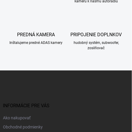
kameru k nášmu autorádiu
PREDNÁ KAMERA
PRIPOJENIE DOPLNKOV
Inštalujeme predné ADAS kamery
hudobný systém, subwoofer,
zosilňovač
Z
á
p
ä
t
i
INFORMÁCIE PRE VÁS
e
Ako nakupovať
Obchodné podmienky