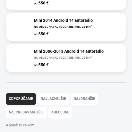
550 €
od
Mini 2014 Android 14 autorádio
NA OBJEDNÁVKU (DODANIE MIN. 25 DNÍ)
550 €
od
Mini 2006-2013 Android 14 autorádio
NA OBJEDNÁVKU (DODANIE MIN. 25 DNÍ)
550 €
od
R
a
ODPORÚČAME
NAJLACNEJŠIE
NAJDRAHŠIE
d
e
NAJPREDÁVANEJŠIE
ABECEDNE
n
i
4
položiek celkom
e