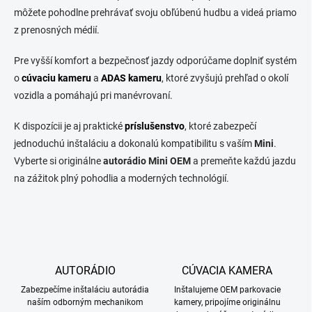
y
môžete pohodlne prehrávať svoju obľúbenú hudbu a videá priamo
v
ý
z prenosných médií.
p
i
Pre vyšší komfort a bezpečnosť jazdy odporúčame doplniť systém
s
o
cúvaciu kameru
a
ADAS kameru
, ktoré zvyšujú prehľad o okolí
u
vozidla a pomáhajú pri manévrovaní.
K dispozícii je aj praktické
príslušenstvo
, ktoré zabezpečí
jednoduchú inštaláciu a dokonalú kompatibilitu s vaším
Mini
.
Vyberte si originálne
autorádio Mini OEM
a premeňte každú jazdu
na zážitok plný pohodlia a moderných technológií.
AUTORÁDIO
CÚVACIA KAMERA
Zabezpečíme inštaláciu autorádia
Inštalujeme OEM parkovacie
naším odborným mechanikom
kamery, pripojíme originálnu