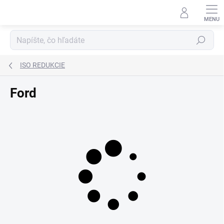
Prejsť
na
obsah
Hľadať
ISO REDUKCIE
Ford