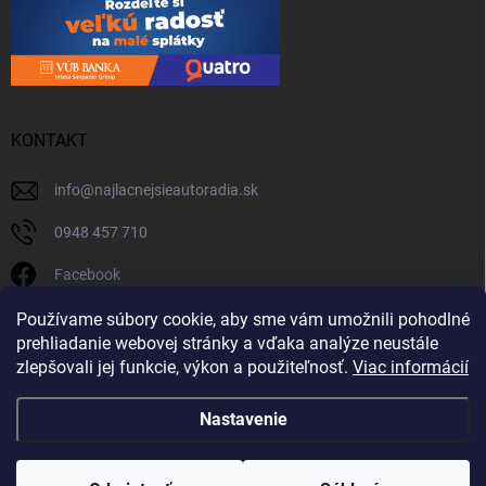
KONTAKT
info
@
najlacnejsieautoradia.sk
0948 457 710
Facebook
najlacnejsieautoradia.sk
Používame súbory cookie, aby sme vám umožnili pohodlné
prehliadanie webovej stránky a vďaka analýze neustále
Youtube
zlepšovali jej funkcie, výkon a použiteľnosť.
Viac informácií
Nastavenie
Copyright 2026
Najlacnejsieautoradia.sk
. Všetky práva vyhradené.
Upraviť
nastavenie cookies