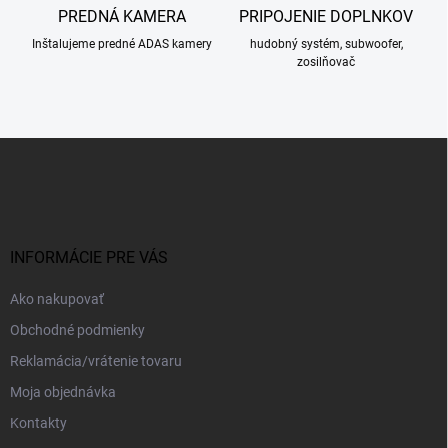
PREDNÁ KAMERA
PRIPOJENIE DOPLNKOV
Inštalujeme predné ADAS kamery
hudobný systém, subwoofer,
zosilňovač
Z
á
p
ä
t
i
INFORMÁCIE PRE VÁS
e
Ako nakupovať
Obchodné podmienky
Reklamácia/vrátenie tovaru
Moja objednávka
Kontakty