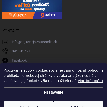
KONTAKT
info
@
najlacnejsieautoradia.sk
0948 457 710
Facebook
najlacnejsieautoradia.sk
Používame súbory cookie, aby sme vám umožnili pohodlné
prehliadanie webovej stránky a vďaka analýze neustále
Youtube
zlepšovali jej funkcie, výkon a použiteľnosť.
Viac informácií
Nastavenie
Copyright 2026
Najlacnejsieautoradia.sk
. Všetky práva vyhradené.
Upraviť
nastavenie cookies