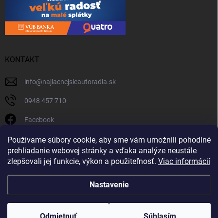
KONTAKT
info
@
najlacnejsieautoradia.sk
0948 457 710
Facebook
najlacnejsieautoradia.sk
Používame súbory cookie, aby sme vám umožnili pohodlné
prehliadanie webovej stránky a vďaka analýze neustále
Youtube
zlepšovali jej funkcie, výkon a použiteľnosť.
Viac informácií
Nastavenie
Copyright 2026
Najlacnejsieautoradia.sk
. Všetky práva vyhradené.
Upraviť
nastavenie cookies
Odmietnuť
Súhlasím