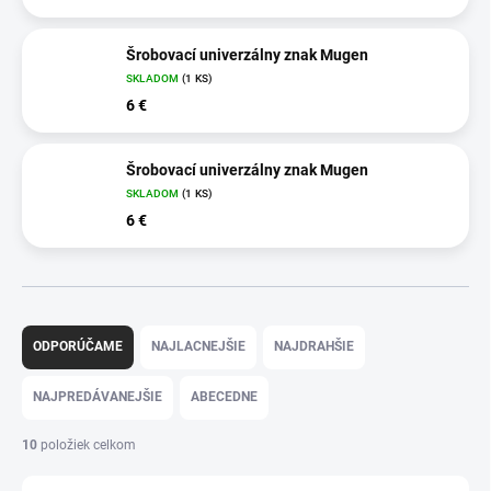
Šrobovací univerzálny znak Mugen
SKLADOM
(1 KS)
6 €
Šrobovací univerzálny znak Mugen
SKLADOM
(1 KS)
6 €
R
a
ODPORÚČAME
NAJLACNEJŠIE
NAJDRAHŠIE
d
e
NAJPREDÁVANEJŠIE
ABECEDNE
n
i
10
položiek celkom
e
p