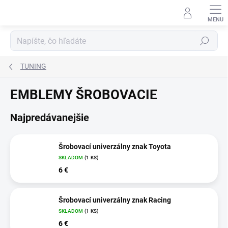
Prejsť
na
obsah
Hľadať
TUNING
EMBLEMY ŠROBOVACIE
Najpredávanejšie
Šrobovací univerzálny znak Toyota
SKLADOM
(1 KS)
6 €
Šrobovací univerzálny znak Racing
SKLADOM
(1 KS)
6 €