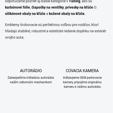
odporúčame pozrieť aj ďalšie kategórie v
Tuning
, ako sú
karbónové fólie
,
čiapočky na ventilky
,
prívesky na kľúče
či
silikónové
obaly na kľúče
a
kožené obaly na kľúče
.
Emblemy šrobovacie sú perfektnou voľbou pre vodičov, ktorí
hľadajú stabilné, robustné a estetické riešenie doplnku na exteriér
svojho auta.
AUTORÁDIO
CÚVACIA KAMERA
Zabezpečíme inštaláciu autorádia
Inštalujeme OEM parkovacie
naším odborným mechanikom
kamery, pripojíme originálnu
kameru k nášmu autorádiu