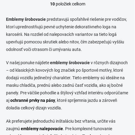
10
položiek celkom
O
v
l
Emblemy šrobovacie
predstavujú spoľahlivé riešenie pre vodičov,
á
ktorí uprednostňujú pevné uchytenie dekoratívneho loga na
d
karosérii. Na rozdiel od nalepovacích variantov sa tieto logá
a
c
upevňujú pomocou skrutiek alebo nitov, čím zabezpečujú vyššiu
i
odolnosť voči otrasom či umývaniu auta.
e
p
V našej ponuke nájdete
emblemy šrobovacie
v rôznych dizajnoch
r
v
– od klasických kovových log značiek po športové motívy, ktoré
k
dodajú vozidlu jedinečný charakter. Tieto emblemy sú ideálne na
y
masku chladiča, prednú alebo zadnú časť vozidla, ako aj bočné
v
ý
panely. Pre väčšie pohodlie a štýlový vzhľad interiéru odporúčame
p
aj
ochranné prvky na pásy
, ktoré spríjemnia jazdu a zároveň
i
doladia celkový dizajn vozidla.
s
u
Ak preferujete jednoduchú inštaláciu bez vŕtania, určite vás
zaujmú
emblemy nalepovacie
. Pre komplexné tunovanie