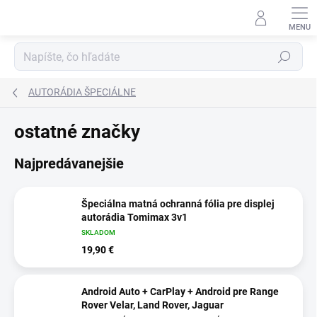
Prejsť
na
obsah
Hľadať
AUTORÁDIA ŠPECIÁLNE
ostatné značky
Najpredávanejšie
Špeciálna matná ochranná fólia pre displej
autorádia Tomimax 3v1
SKLADOM
19,90 €
Android Auto + CarPlay + Android pre Range
Rover Velar, Land Rover, Jaguar