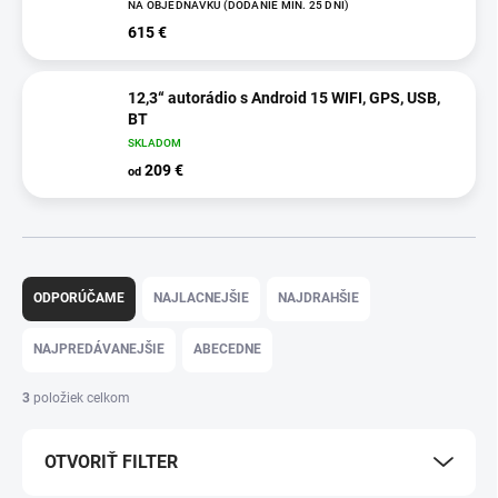
NA OBJEDNÁVKU (DODANIE MIN. 25 DNÍ)
615 €
12,3“ autorádio s Android 15 WIFI, GPS, USB,
BT
SKLADOM
209 €
od
R
a
ODPORÚČAME
NAJLACNEJŠIE
NAJDRAHŠIE
d
e
NAJPREDÁVANEJŠIE
ABECEDNE
n
i
3
položiek celkom
e
p
OTVORIŤ FILTER
r
o