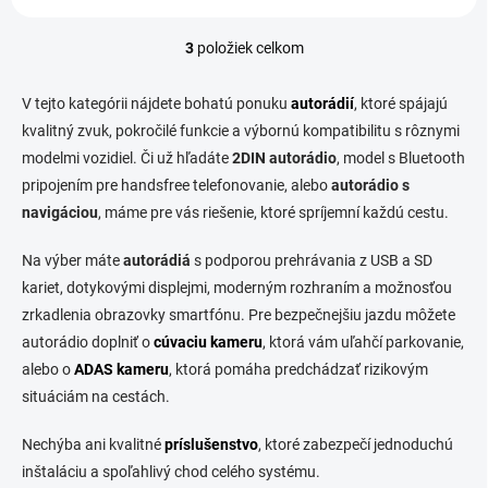
3
položiek celkom
O
v
l
V tejto kategórii nájdete bohatú ponuku
autorádií
, ktoré spájajú
á
kvalitný zvuk, pokročilé funkcie a výbornú kompatibilitu s rôznymi
d
modelmi vozidiel. Či už hľadáte
2DIN autorádio
a
, model s Bluetooth
c
pripojením pre handsfree telefonovanie, alebo
autorádio s
i
navigáciou
, máme pre vás riešenie, ktoré spríjemní každú cestu.
e
p
Na výber máte
autorádiá
s podporou prehrávania z USB a SD
r
v
kariet, dotykovými displejmi, moderným rozhraním a možnosťou
k
zrkadlenia obrazovky smartfónu. Pre bezpečnejšiu jazdu môžete
y
autorádio doplniť o
cúvaciu kameru
, ktorá vám uľahčí parkovanie,
v
ý
alebo o
ADAS kameru
, ktorá pomáha predchádzať rizikovým
p
situáciám na cestách.
i
s
Nechýba ani kvalitné
príslušenstvo
, ktoré zabezpečí jednoduchú
u
inštaláciu a spoľahlivý chod celého systému.