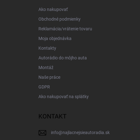
i
Ako nakupovať
e
Obchodné podmienky
Reklamácia/vrátenie tovaru
Moja objednávka
Kontakty
Autorádio do môjho auta
Montáž
Naše práce
GDPR
Ako nakupovať na splátky
KONTAKT
info
@
najlacnejsieautoradia.sk