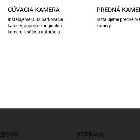
CÚVACIA KAMERA
PREDNÁ KAME
Inštalujeme OEM parkovacie
Inštalujeme predné A
kamery, pripojíme originálnu
kamery
kameru k nášmu autorádiu
EBOOK
DOPRAVA