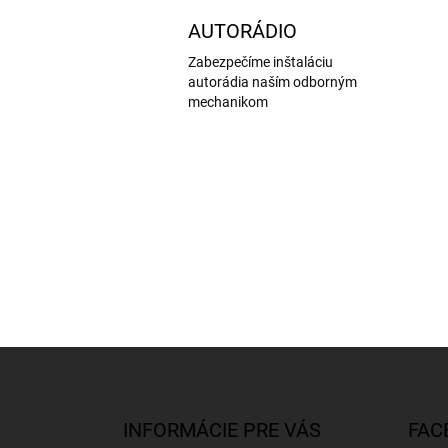
AUTORÁDIO
Zabezpečíme inštaláciu
autorádia naším odborným
mechanikom
Z
á
p
ä
INFORMÁCIE PRE VÁS
FAC
t