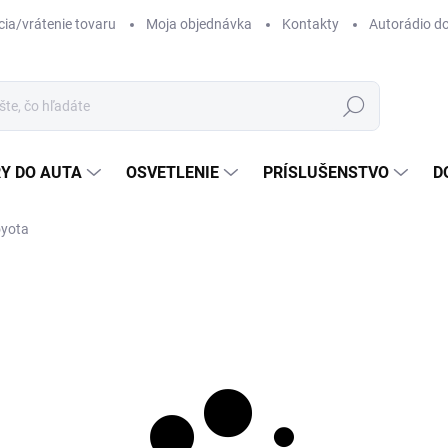
ia/vrátenie tovaru
Moja objednávka
Kontakty
Autorádio d
Hľadať
Y DO AUTA
OSVETLENIE
PRÍSLUŠENSTVO
D
oyota