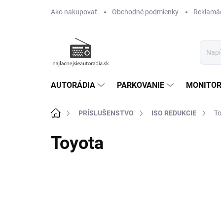
Prejsť
Ako nakupovať
Obchodné podmienky
Reklamác
na
obsah
AUTORÁDIA
PARKOVANIE
MONITOR
Domov
PRÍSLUŠENSTVO
ISO REDUKCIE
T
Toyota