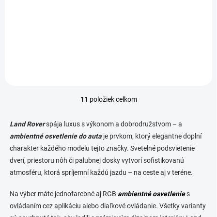
470 €
470 € bez DPH
Do košíka
11
položiek celkom
O
v
l
Land Rover
spája luxus s výkonom a dobrodružstvom – a
á
ambientné osvetlenie do auta
je prvkom, ktorý elegantne doplní
d
charakter každého modelu tejto značky. Svetelné podsvietenie
a
c
dverí, priestoru nôh či palubnej dosky vytvorí sofistikovanú
i
atmosféru, ktorá spríjemní každú jazdu – na ceste aj v teréne.
e
p
Na výber máte jednofarebné aj RGB
ambientné osvetlenie
s
r
v
ovládaním cez aplikáciu alebo diaľkové ovládanie. Všetky varianty
k