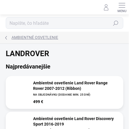
Prejsť
na
obsah
Hľadať
AMBIENTNÉ OSVETLENIE
LANDROVER
Najpredávanejšie
Ambientné osvetlenie Land Rover Range
Rover 2007-2012 (Ribbon)
NA OBJEDNÁVKU (DODANIE MIN. 25 DNÍ)
499 €
Ambientné osvetlenie Land Rover Discovery
Sport 2016-2019