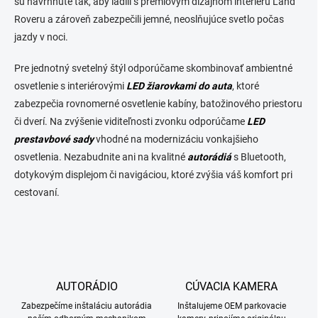
sú navrhnuté tak, aby ladili s prémiovým dizajnom interiéru Land
y
Roveru a zároveň zabezpečili jemné, neoslňujúce svetlo počas
v
ý
jazdy v noci.
p
i
Pre jednotný svetelný štýl odporúčame skombinovať ambientné
s
osvetlenie s interiérovými
LED žiarovkami do auta
, ktoré
u
zabezpečia rovnomerné osvetlenie kabíny, batožinového priestoru
či dverí. Na zvýšenie viditeľnosti zvonku odporúčame
LED
prestavbové sady
vhodné na modernizáciu vonkajšieho
osvetlenia. Nezabudnite ani na kvalitné
autorádiá
s Bluetooth,
dotykovým displejom či navigáciou, ktoré zvýšia váš komfort pri
cestovaní.
AUTORÁDIO
CÚVACIA KAMERA
Zabezpečíme inštaláciu autorádia
Inštalujeme OEM parkovacie