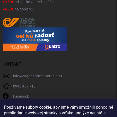
=3,50€
pri platbe vopred na účet
=4,50€
na dobierku
KONTAKT
info
@
najlacnejsieautoradia.sk
0948 457 710
Facebook
najlacnejsieautoradia.sk
Používame súbory cookie, aby sme vám umožnili pohodlné
prehliadanie webovej stránky a vďaka analýze neustále
Youtube