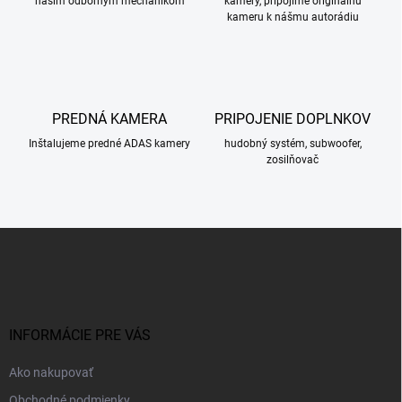
naším odborným mechanikom
kamery, pripojíme originálnu
kameru k nášmu autorádiu
PREDNÁ KAMERA
PRIPOJENIE DOPLNKOV
Inštalujeme predné ADAS kamery
hudobný systém, subwoofer,
zosilňovač
Z
á
p
ä
t
i
INFORMÁCIE PRE VÁS
e
Ako nakupovať
Obchodné podmienky