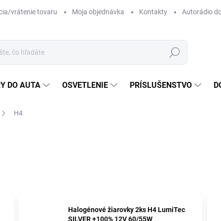
ia/vrátenie tovaru
Moja objednávka
Kontakty
Autorádio d
Hľadať
Y DO AUTA
OSVETLENIE
PRÍSLUŠENSTVO
D
H4
Halogénové žiarovky 2ks H4 LumiTec
SILVER +100% 12V 60/55W