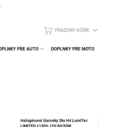
o môjho auta
Montáž
Naše práce
GDPR
Ako nakupovať 
PRÁZDNY KOŠÍK
NÁKUPNÝ
KOŠÍK
OPLNKY PRE AUTO
DOPLNKY PRE MOTO
TUNING
Halogénové žiarovky 2ks H4 LumiTec
LIMITED +130% 12V 60/55W