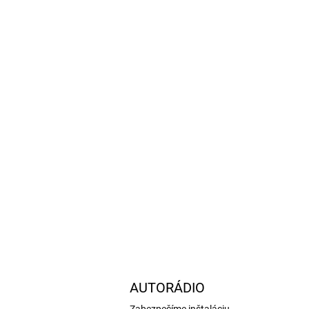
NA OBJEDNÁVKU (DODANIE 3-7 KAL. DNÍ)
Sada halogénových žiaroviek 30ks
(H4+H4)
10,05 €
10,05 € bez DPH
Do košíka
AUTORÁDIO
Zabezpečíme inštaláciu