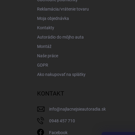
Reklamácia/vrátenie tovaru
Moja objednávka
Kontakty
Autorádio do môjho auta
Montáž
Naše práce
GDPR
Ako nakupovať na splátky
KONTAKT
info
@
najlacnejsieautoradia.sk
0948 457 710
Facebook