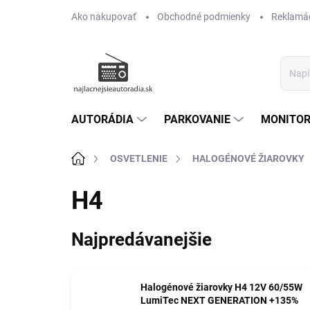
Prejsť
Ako nakupovať
Obchodné podmienky
Reklamác
na
obsah
AUTORÁDIA
PARKOVANIE
MONITOR
Domov
OSVETLENIE
HALOGÉNOVÉ ŽIAROVKY
H4
Najpredávanejšie
Halogénové žiarovky H4 12V 60/55W
LumiTec NEXT GENERATION +135%