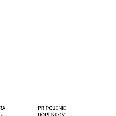
NA OBJEDNÁVKU (DODANIE 3-7 KAL. DNÍ)
Halogénová žiarovka LumiTec
SuperWhite +120% H4 12V 60/55W
3,90 €
3,90 € bez DPH
Do košíka
RA
PRIPOJENIE
DOPLNKOV
DAS