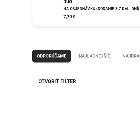
DUO
NA OBJEDNÁVKU (DODANIE 3-7 KAL. DNÍ)
7,70 €
R
a
ODPORÚČAME
NAJLACNEJŠIE
NAJDRA
d
e
n
i
OTVORIŤ FILTER
e
p
V
r
ý
o
HFA-04404
p
d
i
u
s
k
p
t