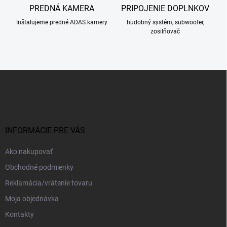
PREDNÁ KAMERA
PRIPOJENIE DOPLNKOV
Inštalujeme predné ADAS kamery
hudobný systém, subwoofer,
zosilňovač
Z
á
p
ä
t
i
INFORMÁCIE PRE VÁS
e
Ako nakupovať
Obchodné podmienky
Reklamácia/vrátenie tovaru
Moja objednávka
Kontakty