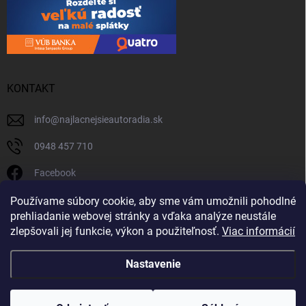
KONTAKT
info
@
najlacnejsieautoradia.sk
0948 457 710
Facebook
najlacnejsieautoradia.sk
Používame súbory cookie, aby sme vám umožnili pohodlné
prehliadanie webovej stránky a vďaka analýze neustále
Youtube
zlepšovali jej funkcie, výkon a použiteľnosť.
Viac informácií
Nastavenie
Copyright 2026
Najlacnejsieautoradia.sk
. Všetky práva vyhradené.
Upraviť
nastavenie cookies