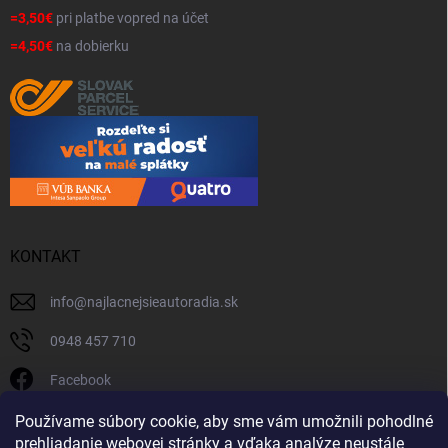
=3,50€
pri platbe vopred na účet
=4,50€
na dobierku
KONTAKT
info
@
najlacnejsieautoradia.sk
0948 457 710
Facebook
najlacnejsieautoradia.sk
Používame súbory cookie, aby sme vám umožnili pohodlné
prehliadanie webovej stránky a vďaka analýze neustále