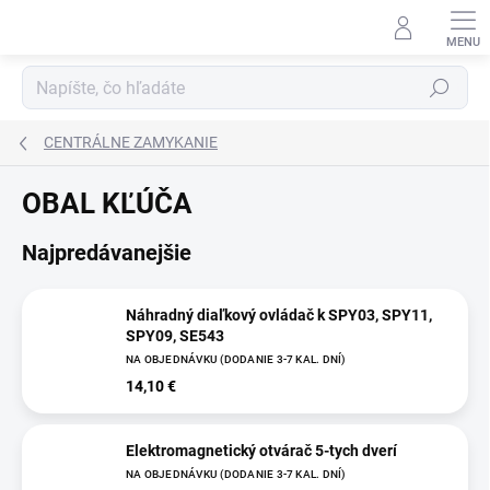
Prejsť
na
obsah
Hľadať
CENTRÁLNE ZAMYKANIE
OBAL KĽÚČA
Najpredávanejšie
Náhradný diaľkový ovládač k SPY03, SPY11,
SPY09, SE543
NA OBJEDNÁVKU (DODANIE 3-7 KAL. DNÍ)
14,10 €
Elektromagnetický otvárač 5-tych dverí
NA OBJEDNÁVKU (DODANIE 3-7 KAL. DNÍ)