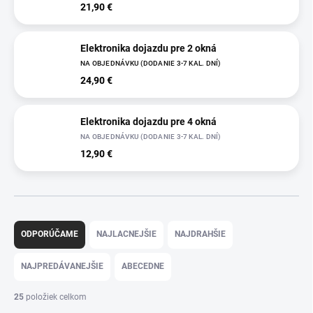
21,90 €
Elektronika dojazdu pre 2 okná
NA OBJEDNÁVKU (DODANIE 3-7 KAL. DNÍ)
24,90 €
Elektronika dojazdu pre 4 okná
NA OBJEDNÁVKU (DODANIE 3-7 KAL. DNÍ)
12,90 €
R
a
ODPORÚČAME
NAJLACNEJŠIE
NAJDRAHŠIE
d
e
NAJPREDÁVANEJŠIE
ABECEDNE
n
i
25
položiek celkom
e