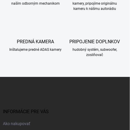
naším odborným mechanikom
kamery, pripojíme originálnu
p
kameru k nášmu autorádiu
r
v
k
y
v
ý
PREDNÁ KAMERA
PRIPOJENIE DOPLNKOV
p
i
Inštalujeme predné ADAS kamery
hudobný systém, subwoofer,
s
zosilňovač
u
Z
á
p
ä
t
i
INFORMÁCIE PRE VÁS
e
Ako nakupovať