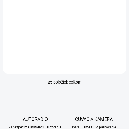
Náhradný ovládač k
centrálnemu
zamykaniu R10
10 €
10 € bez DPH
Do košíka
25
položiek celkom
O
v
l
á
d
a
c
AUTORÁDIO
CÚVACIA KAMERA
i
Zabezpečíme inštaláciu autorádia
e
Inštalujeme OEM parkovacie