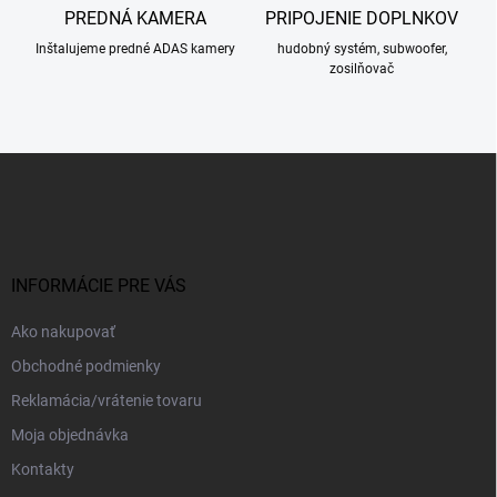
PREDNÁ KAMERA
PRIPOJENIE DOPLNKOV
Inštalujeme predné ADAS kamery
hudobný systém, subwoofer,
zosilňovač
Z
á
p
ä
t
i
INFORMÁCIE PRE VÁS
e
Ako nakupovať
Obchodné podmienky
Reklamácia/vrátenie tovaru
Moja objednávka
Kontakty