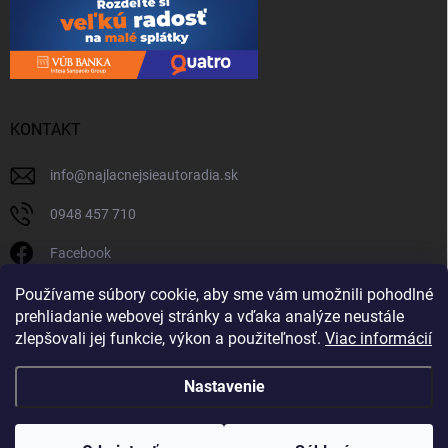
KONTAKT
info
@
najlacnejsieautoradia.sk
0948 457 710
Facebook
najlacnejsieautoradia.sk
Používame súbory cookie, aby sme vám umožnili pohodlné
prehliadanie webovej stránky a vďaka analýze neustále
Youtube
zlepšovali jej funkcie, výkon a použiteľnosť.
Viac informácií
Nastavenie
Copyright 2026
Najlacnejsieautoradia.sk
. Všetky práva vyhradené.
Upraviť
nastavenie cookies