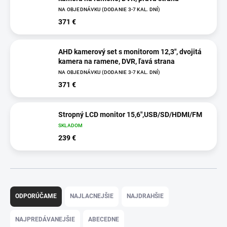
NA OBJEDNÁVKU (DODANIE 3-7 KAL. DNÍ)
371 €
AHD kamerový set s monitorom 12,3", dvojitá
kamera na ramene, DVR, ľavá strana
NA OBJEDNÁVKU (DODANIE 3-7 KAL. DNÍ)
371 €
Stropný LCD monitor 15,6",USB/SD/HDMI/FM
SKLADOM
239 €
R
a
ODPORÚČAME
NAJLACNEJŠIE
NAJDRAHŠIE
d
e
NAJPREDÁVANEJŠIE
ABECEDNE