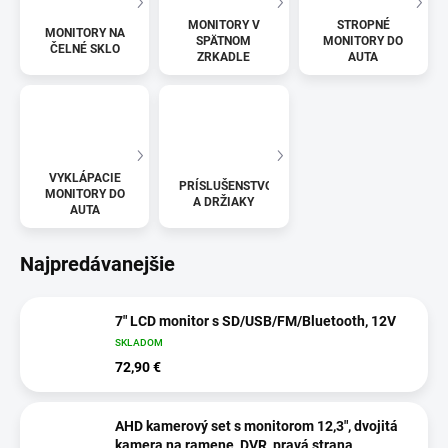
MONITORY V
STROPNÉ
MONITORY NA
SPÄTNOM
MONITORY DO
ČELNÉ SKLO
ZRKADLE
AUTA
VYKLÁPACIE
PRÍSLUŠENSTVO
MONITORY DO
A DRŽIAKY
AUTA
Najpredávanejšie
7" LCD monitor s SD/USB/FM/Bluetooth, 12V
SKLADOM
72,90 €
AHD kamerový set s monitorom 12,3", dvojitá
kamera na ramene, DVR, pravá strana