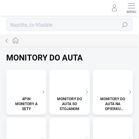
Prejsť
na
obsah
Hľadať
Domov
MONITORY DO AUTA
4PIN
MONITORY DO
MONITORY DO
MONITORY A
AUTA SO
AUTA NA
SETY
STOJANOM
OPIERKU
HLAVY