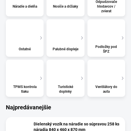
Odpudzovače
Náradie a dielňa
Nosiče a držiaky
hlodavcov /
zvierat
Podložky pod
Ostatné
Palubné displeje
ŠPZ
TPMS kontrola
Turistické
Ventilátory do
tlaku
doplnky
auta
Najpredávanejšie
Dielenský vozík na náradie so súpravou 258 ks
náradia 840 x 460 x 870 mm