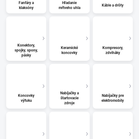
Fanfáry a
Hľadanie
Káble a drôty
klaksóny
mŕtveho uhla
Konektory,
Keramické
Kompresory,
spojky, spony,
koncovky
zdviháky
pásky
Nabíjačky a
Koncovky
Nabíjačky pre
štartovacie
výfuku
elektromobily
zdroje