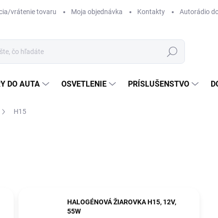
ia/vrátenie tovaru
Moja objednávka
Kontakty
Autorádio d
Hľadať
Y DO AUTA
OSVETLENIE
PRÍSLUŠENSTVO
D
H15
HALOGÉNOVÁ ŽIAROVKA H15, 12V,
55W