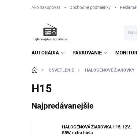
Prejsť
Ako nakupovať
Obchodné podmienky
Reklamác
na
obsah
AUTORÁDIA
PARKOVANIE
MONITOR
Domov
OSVETLENIE
HALOGÉNOVÉ ŽIAROVKY
H15
Najpredávanejšie
HALOGÉNOVÁ ŽIAROVKA H15, 12V,
55W, extra biela