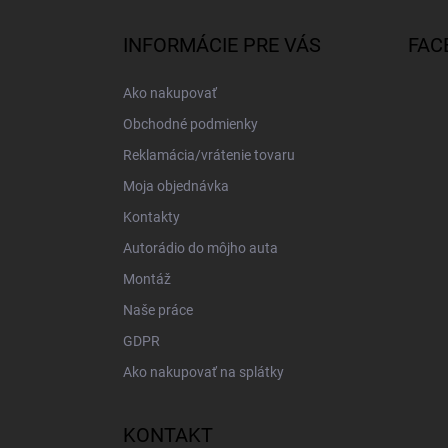
p
ä
INFORMÁCIE PRE VÁS
FAC
t
i
Ako nakupovať
e
Obchodné podmienky
Reklamácia/vrátenie tovaru
Moja objednávka
Kontakty
Autorádio do môjho auta
Montáž
Naše práce
GDPR
Ako nakupovať na splátky
KONTAKT