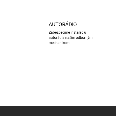
AUTORÁDIO
Zabezpečíme inštaláciu
autorádia naším odborným
mechanikom
Z
á