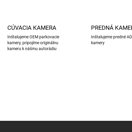
O
v
l
á
d
CÚVACIA KAMERA
PREDNÁ KAME
a
c
Inštalujeme OEM parkovacie
Inštalujeme predné A
i
kamery, pripojíme originálnu
kamery
e
kameru k nášmu autorádiu
p
r
v
k
y
v
ý
p
i
s
u