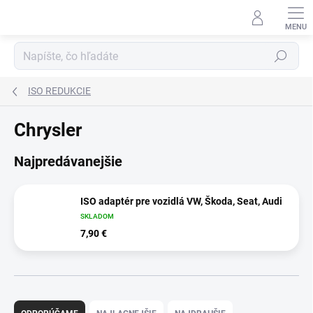
Prejsť
na
obsah
Hľadať
ISO REDUKCIE
Chrysler
Najpredávanejšie
ISO adaptér pre vozidlá VW, Škoda, Seat, Audi
SKLADOM
7,90 €
R
a