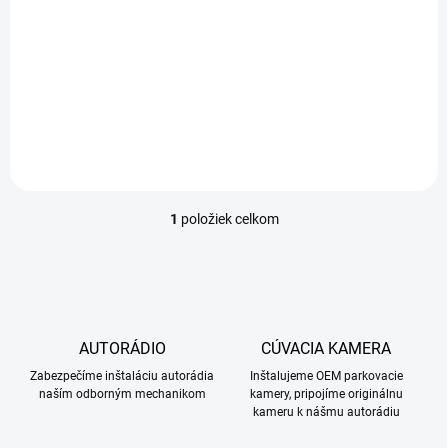
t
Seat, Audi
o
7,90 €
v
7,90 € bez DPH
Do košíka
1
položiek celkom
O
v
l
á
d
a
c
AUTORÁDIO
CÚVACIA KAMERA
i
Zabezpečíme inštaláciu autorádia
e
Inštalujeme OEM parkovacie
naším odborným mechanikom
kamery, pripojíme originálnu
p
kameru k nášmu autorádiu
r
v