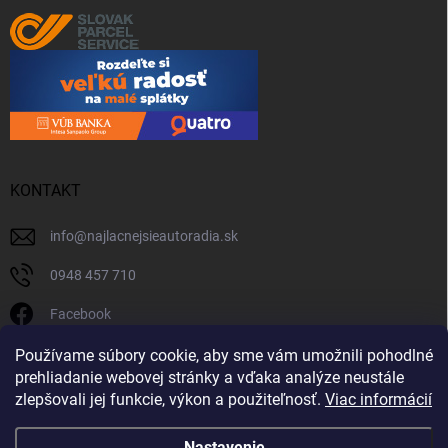
KONTAKT
info
@
najlacnejsieautoradia.sk
0948 457 710
Facebook
najlacnejsieautoradia.sk
Používame súbory cookie, aby sme vám umožnili pohodlné
prehliadanie webovej stránky a vďaka analýze neustále
Youtube
zlepšovali jej funkcie, výkon a použiteľnosť.
Viac informácií
Nastavenie