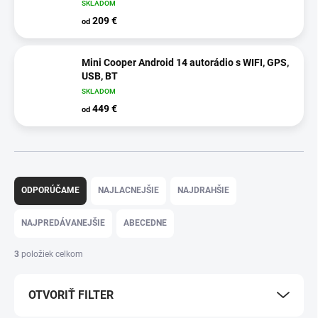
SKLADOM
209 €
od
Mini Cooper Android 14 autorádio s WIFI, GPS,
USB, BT
SKLADOM
449 €
od
R
a
ODPORÚČAME
NAJLACNEJŠIE
NAJDRAHŠIE
d
e
NAJPREDÁVANEJŠIE
ABECEDNE
n
i
3
položiek celkom
e
p
OTVORIŤ FILTER
r
o