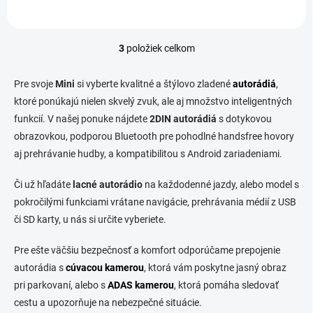
3
položiek celkom
O
v
l
Pre svoje
Mini
si vyberte kvalitné a štýlovo zladené
autorádiá
,
á
ktoré ponúkajú nielen skvelý zvuk, ale aj množstvo inteligentných
d
funkcií. V našej ponuke nájdete
2DIN autorádiá
a
s dotykovou
c
obrazovkou, podporou Bluetooth pre pohodlné handsfree hovory
i
aj prehrávanie hudby, a kompatibilitou s Android zariadeniami.
e
p
Či už hľadáte
lacné autorádio
na každodenné jazdy, alebo model s
r
v
pokročilými funkciami vrátane navigácie, prehrávania médií z USB
k
či SD karty, u nás si určite vyberiete.
y
v
Pre ešte väčšiu bezpečnosť a komfort odporúčame prepojenie
ý
p
autorádia s
cúvacou kamerou
, ktorá vám poskytne jasný obraz
i
pri parkovaní, alebo s
ADAS kamerou
, ktorá pomáha sledovať
s
cestu a upozorňuje na nebezpečné situácie.
u