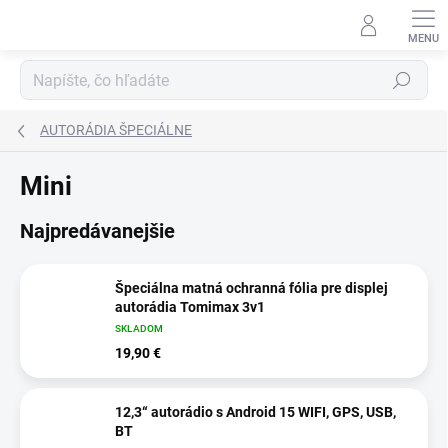
Prejsť
na
obsah
Hľadať
AUTORÁDIA ŠPECIÁLNE
Mini
Najpredávanejšie
Špeciálna matná ochranná fólia pre displej
autorádia Tomimax 3v1
SKLADOM
19,90 €
12,3“ autorádio s Android 15 WIFI, GPS, USB,
BT