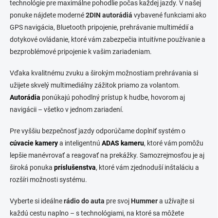
technológie pre maximálne pohodlie počas každej jazdy. V našej
d
ponuke nájdete moderné
2DIN autorádiá
a
vybavené funkciami ako
c
GPS navigácia, Bluetooth pripojenie, prehrávanie multimédií a
i
dotykové ovládanie, ktoré vám zabezpečia intuitívne používanie a
e
bezproblémové pripojenie k vašim zariadeniam.
p
r
v
Vďaka kvalitnému zvuku a širokým možnostiam prehrávania si
k
užijete skvelý multimediálny zážitok priamo za volantom.
y
Autorádia
ponúkajú pohodlný prístup k hudbe, hovorom aj
v
ý
navigácii – všetko v jednom zariadení.
p
i
Pre vyššiu bezpečnosť jazdy odporúčame doplniť systém o
s
cúvacie kamery
a inteligentnú
ADAS kameru
, ktoré vám pomôžu
u
lepšie manévrovať a reagovať na prekážky. Samozrejmosťou je aj
široká ponuka
príslušenstva
, ktoré vám zjednoduší inštaláciu a
rozšíri možnosti systému.
Vyberte si ideálne
rádio do auta
pre svoj
Hummer
a užívajte si
každú cestu naplno – s technológiami, na ktoré sa môžete