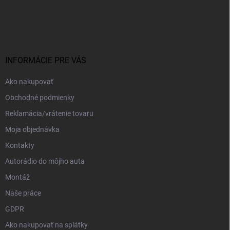
Z
á
p
ä
t
i
INFORMÁCIE PRE VÁS
e
Ako nakupovať
Obchodné podmienky
Reklamácia/vrátenie tovaru
Moja objednávka
Kontakty
Autorádio do môjho auta
Montáž
Naše práce
GDPR
Ako nakupovať na splátky