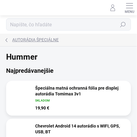
Prejsť
na
obsah
Hľadať
AUTORÁDIA ŠPECIÁLNE
Hummer
Najpredávanejšie
Špeciálna matná ochranná fólia pre displej
autorádia Tomimax 3v1
SKLADOM
19,90 €
Chevrolet Android 14 autorádio s WIFI, GPS,
USB, BT