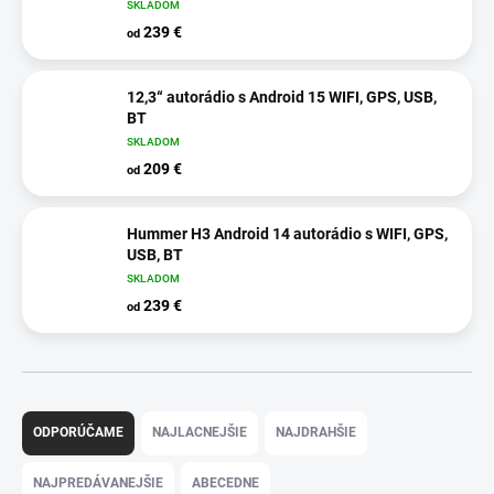
SKLADOM
239 €
od
12,3“ autorádio s Android 15 WIFI, GPS, USB,
BT
SKLADOM
209 €
od
Hummer H3 Android 14 autorádio s WIFI, GPS,
USB, BT
SKLADOM
239 €
od
R
a
ODPORÚČAME
NAJLACNEJŠIE
NAJDRAHŠIE
d
e
NAJPREDÁVANEJŠIE
ABECEDNE