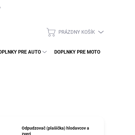
o môjho auta
Montáž
Naše práce
GDPR
Ako nakupovať 
PRÁZDNY KOŠÍK
NÁKUPNÝ
KOŠÍK
OPLNKY PRE AUTO
DOPLNKY PRE MOTO
TUNING
Odpudzovač (plašička) hlodavcov a
zveri