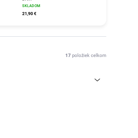
SKLADOM
21,90 €
17
položiek celkom
ISO-BAT1