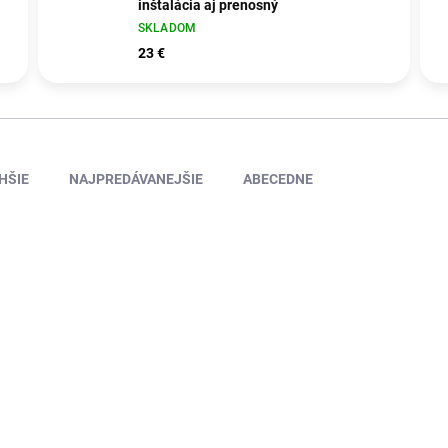
inštalácia aj prenosný
SKLADOM
23 €
HŠIE
NAJPREDÁVANEJŠIE
ABECEDNE
ISO-CAR11