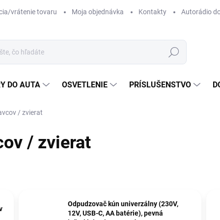
ia/vrátenie tovaru
Moja objednávka
Kontakty
Autorádio d
Hľadať
Y DO AUTA
OSVETLENIE
PRÍSLUŠENSTVO
D
vcov / zvierat
v / zvierat
Odpudzovač kún univerzálny (230V,
v
12V, USB-C, AA batérie), pevná