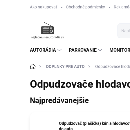
Prejsť
Ako nakupovať
Obchodné podmienky
Reklamác
na
obsah
AUTORÁDIA
PARKOVANIE
MONITOR
Domov
DOPLNKY PRE AUTO
Odpudzovače hloda
Odpudzovače hlodavco
Najpredávanejšie
Odpudzovač (plašička) kún a hlodavco
do auta