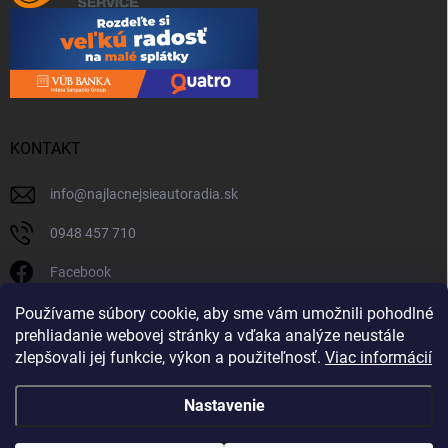
KONTAKT
info
@
najlacnejsieautoradia.sk
0948 457 710
Facebook
najlacnejsieautoradia.sk
Používame súbory cookie, aby sme vám umožnili pohodlné
prehliadanie webovej stránky a vďaka analýze neustále
Youtube
zlepšovali jej funkcie, výkon a použiteľnosť.
Viac informácií
Nastavenie
Copyright 2026
Najlacnejsieautoradia.sk
. Všetky práva vyhradené.
Upraviť