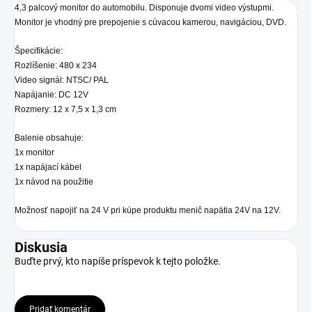
4,3 palcový monitor do automobilu. Disponuje dvomi video výstupmi.
Monitor je vhodný pre prepojenie s cúvacou kamerou, navigáciou, DVD.
Špecifikácie:
Rozlíšenie: 480 x 234
Video signál: NTSC/ PAL
Napájanie: DC 12V
Rozmery: 12 x 7,5 x 1,3 cm
Balenie obsahuje:
1x monitor
1x napájací kábel
1x návod na použitie
Možnosť napojiť na 24 V pri kúpe produktu menič napätia 24V na 12V.
Diskusia
Buďte prvý, kto napíše príspevok k tejto položke.
Pridať komentár