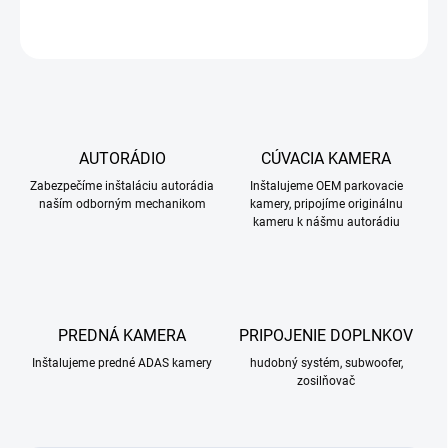
OPÝTAŤ SA
STRÁŽIŤ
AUTORÁDIO
CÚVACIA KAMERA
Zabezpečíme inštaláciu autorádia
Inštalujeme OEM parkovacie
naším odborným mechanikom
kamery, pripojíme originálnu
kameru k nášmu autorádiu
PREDNÁ KAMERA
PRIPOJENIE DOPLNKOV
Inštalujeme predné ADAS kamery
hudobný systém, subwoofer,
zosilňovač