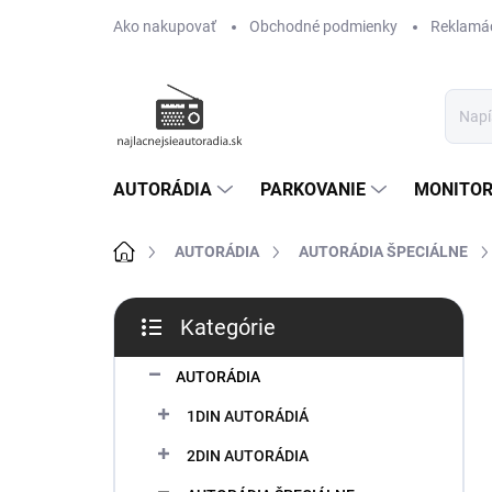
Prejsť
Ako nakupovať
Obchodné podmienky
Reklamác
na
obsah
AUTORÁDIA
PARKOVANIE
MONITOR
Domov
AUTORÁDIA
AUTORÁDIA ŠPECIÁLNE
B
Kategórie
o
Preskočiť
č
kategórie
n
AUTORÁDIA
ý
1DIN AUTORÁDIÁ
p
a
2DIN AUTORÁDIA
n