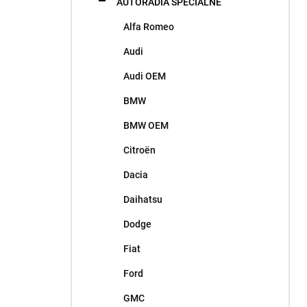
AUTORÁDIA ŠPECIÁLNE
e
l
Alfa Romeo
Audi
Audi OEM
BMW
BMW OEM
Citroën
Dacia
Daihatsu
Dodge
Fiat
Ford
GMC