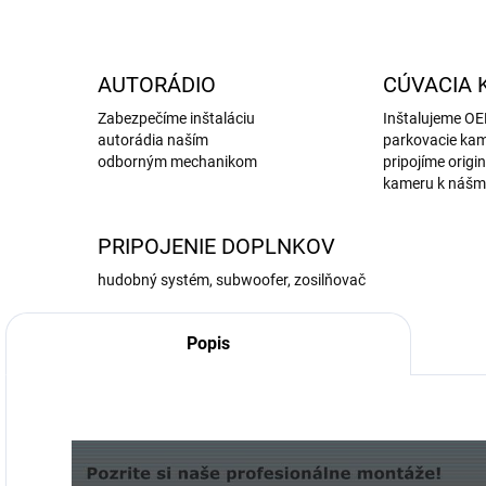
AUTORÁDIO
CÚVACIA 
Zabezpečíme inštaláciu
Inštalujeme O
autorádia naším
parkovacie kam
odborným mechanikom
pripojíme origi
kameru k nášm
PRIPOJENIE DOPLNKOV
hudobný systém, subwoofer, zosilňovač
Popis