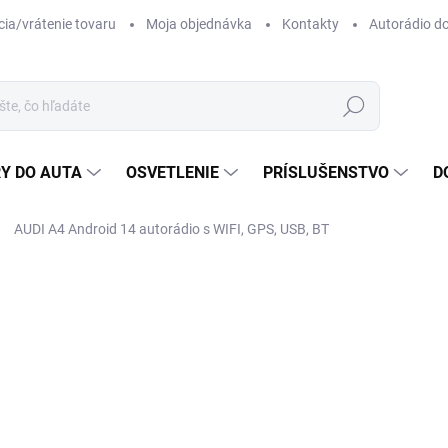
ia/vrátenie tovaru
Moja objednávka
Kontakty
Autorádio d
Hľadať
Y DO AUTA
OSVETLENIE
PRÍSLUŠENSTVO
D
AUDI A4 Android 14 autorádio s WIFI, GPS, USB, BT
ZNAČKA:
TOMIMAX
o
Jedn
ZVO
cena
HW 