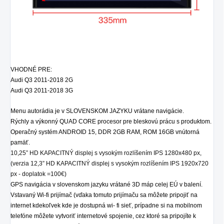
VHODNÉ PRE:
Audi Q3 2011-2018 2G
Audi Q3 2011-2018 3G
Menu autorádia je v SLOVENSKOM JAZYKU vrátane navigácie.
Rýchly a výkonný QUAD CORE procesor pre bleskovú prácu s produktom.
Operačný systém ANDROID 15, DDR 2GB RAM, ROM 16GB vnútorná
pamäť.
10,25” HD KAPACITNÝ displej s vysokým rozlíšením IPS 1280x480 px,
(verzia 12,3” HD KAPACITNÝ displej s vysokým rozlíšením IPS 1920x720
px - doplatok =100€)
GPS navigácia v slovenskom jazyku vrátané 3D máp celej EÚ v balení.
Vstavaný Wi-fi prijímač (vďaka tomuto prijímaču sa môžete pripojiť na
internet kdekoľvek kde je dostupná wi- fi sieť, prípadne si na mobilnom
telefóne môžete vytvoriť internetové spojenie, cez ktoré sa pripojíte k