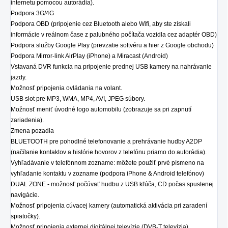
internetu pomocou autorádia).
Podpora 3G/4G
Podpora OBD (pripojenie cez Bluetooth alebo Wifi, aby ste získali
informácie v reálnom čase z palubného počítača vozidla cez adaptér OBD)
Podpora služby Google Play (prevzatie softvéru a hier z Google obchodu)
Podpora Mirror-link AirPlay (iPhone) a Miracast (Android)
Vstavaná DVR funkcia na pripojenie prednej USB kamery na nahrávanie
jazdy.
Možnosť pripojenia ovládania na volant.
USB
slot pre MP3, WMA, MP4, AVI, JPEG súbory.
Možnosť meniť úvodné logo automobilu (zobrazuje sa pri zapnutí
zariadenia).
Zmena pozadia
BLUETOOTH pre pohodlné telefonovanie a prehrávanie hudby A2DP
(načítanie kontaktov a histórie hovorov z telefónu priamo do autorádia).
Vyhľadávanie v telefónnom zozname: môžete použiť prvé písmeno na
vyhľadanie kontaktu v zozname (podpora iPhone & Android telefónov)
DUAL ZONE - možnosť počúvať hudbu z USB kľúča, CD počas spustenej
navigácie.
Možnosť pripojenia cúvacej kamery (automatická aktivácia pri zaradení
spiatočky).
Možnosť pripojenia externej digitálnej televízie (DVB-T televízia).