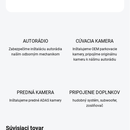
OPÝTAŤ SA
STRÁŽIŤ
AUTORÁDIO
CÚVACIA KAMERA
Zabezpečíme inštaláciu autorádia
Inštalujeme OEM parkovacie
naším odborným mechanikom
kamery, pripojíme originálnu
kameru k nášmu autorádiu
PREDNÁ KAMERA
PRIPOJENIE DOPLNKOV
Inštalujeme predné ADAS kamery
hudobný systém, subwoofer,
zosilňovač
Súvisiaci tovar