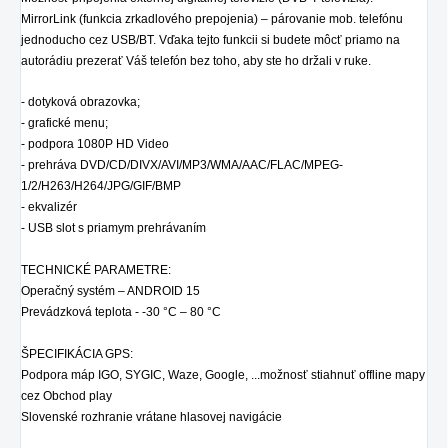
MirrorLink (funkcia zrkadlového prepojenia) – párovanie mob. telefónu
jednoducho cez USB/BT. Vďaka tejto funkcii si budete môcť priamo na
autorádiu prezerať Váš telefón bez toho, aby ste ho držali v ruke.
- dotyková obrazovka;
- grafické menu;
- podpora 1080P HD Video
- prehráva DVD/CD/DIVX/AVI/MP3/WMA/AAC/FLAC/MPEG-
1/2/H263/H264/JPG/GIF/BMP
- ekvalizér
- USB slot s priamym prehrávaním
TECHNICKÉ PARAMETRE:
Operačný systém – ANDROID 15
Prevádzková teplota - -30 °C – 80 °C
ŠPECIFIKÁCIA GPS:
Podpora máp IGO, SYGIC, Waze, Google, ...možnosť stiahnuť offline mapy
cez Obchod play
Slovenské rozhranie vrátane hlasovej navigácie