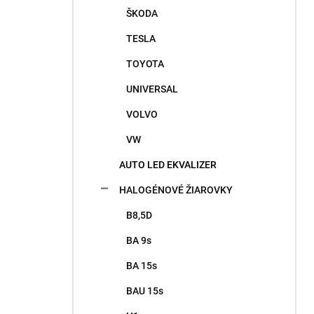
ŠKODA
TESLA
TOYOTA
UNIVERSAL
VOLVO
VW
AUTO LED EKVALIZER
HALOGÉNOVÉ ŽIAROVKY
B8,5D
BA 9s
BA 15s
BAU 15s