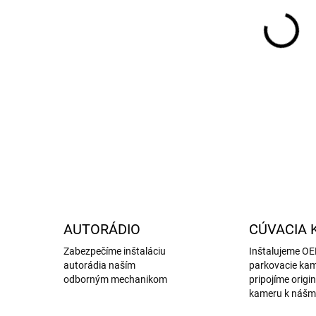
DETA
AUTORÁDIO
CÚVACIA 
Zabezpečíme inštaláciu
Inštalujeme O
autorádia naším
parkovacie kam
odborným mechanikom
pripojíme origi
kameru k nášm