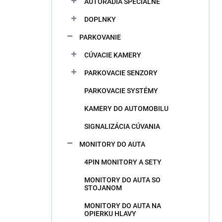
AUTORÁDIA ŠPECIÁLNE
e
l
DOPLNKY
PARKOVANIE
CÚVACIE KAMERY
PARKOVACIE SENZORY
PARKOVACIE SYSTÉMY
KAMERY DO AUTOMOBILU
SIGNALIZÁCIA CÚVANIA
MONITORY DO AUTA
4PIN MONITORY A SETY
MONITORY DO AUTA SO
STOJANOM
MONITORY DO AUTA NA
OPIERKU HLAVY