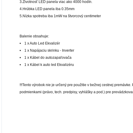
3.Životnosť LED panela viac ako 4000 hodín.
4.Hrúbka LED panela iba 0.35mm
5.Nízka spotreba iba 1mW na štvorcový centimeter
Balenie obsahuje:
• 1 x Auto Led Ekvalizér
• 1 x Napájaciu skrinku - Inverter
• 1 x Kábel do autozapaľovača
• 1 x Kábel k auto led Ekvalizéru
!!!Tento výrobok nie je určený pre použitie v bežnej cestnej premávke.
podmienkami (právo, tech. predpisy, vyhlášky a pod.) pre prevádzkova