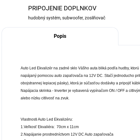
PRIPOJENIE DOPLNKOV
hudobný systém, subwoofer, zosilňovač
Popis
Auto Led Ekvalizér na zadné sklo Vášho auta bliká podľa hudby, ktorú 
napájaný pomocou auto zapaľovača na 12V DC. Stačí jednoducho prile
obojstrannej lepiacej pásky), ktorá je súčasťou dodávky a pripojiť k
Napájacia skrinka - Inverter je vybavená vypínačom ON / OFF a citlivý
alebo nízku citlivosť na zvuk.
Vlastnosti Auto Led Ekvalizéru:
1.Veľkosť Ekvaliéra: 70cm x 11cm
2.Napájanie prostredníctvom 12V DC Auto zapaľovača