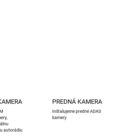
ILNÉ INFORMÁCIE
OPÝTAŤ SA
STRÁŽIŤ
KAMERA
PREDNÁ KAMERA
EM
Inštalujeme predné ADAS
ery,
kamery
nálnu
u autorádiu