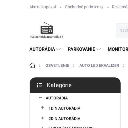
Prejsť
Ako nakupovať
Obchodné podmienky
Reklamác
na
obsah
AUTORÁDIA
PARKOVANIE
MONITOR
Domov
OSVETLENIE
AUTO LED EKVALIZER
B
Kategórie
o
Preskočiť
č
kategórie
n
AUTORÁDIA
ý
1DIN AUTORÁDIÁ
p
a
2DIN AUTORÁDIA
n