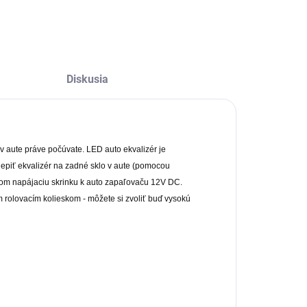
Diskusia
v aute práve počúvate. LED auto ekvalizér je
piť ekvalizér na zadné sklo v aute (pomocou
áblom napájaciu skrinku k auto zapaľovaču 12V DC.
m rolovacím kolieskom - môžete si zvoliť buď vysokú