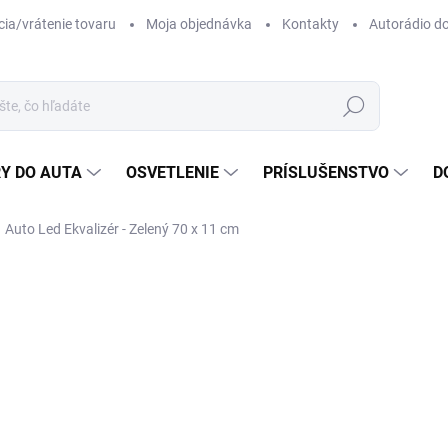
ia/vrátenie tovaru
Moja objednávka
Kontakty
Autorádio d
Hľadať
Y DO AUTA
OSVETLENIE
PRÍSLUŠENSTVO
D
Auto Led Ekvalizér - Zelený 70 x 11 cm
28
Jedn
SK
cena