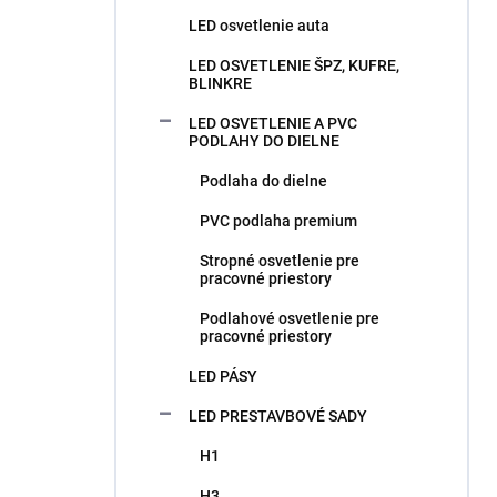
LED osvetlenie auta
LED OSVETLENIE ŠPZ, KUFRE,
BLINKRE
LED OSVETLENIE A PVC
PODLAHY DO DIELNE
Podlaha do dielne
PVC podlaha premium
Stropné osvetlenie pre
pracovné priestory
Podlahové osvetlenie pre
pracovné priestory
LED PÁSY
LED PRESTAVBOVÉ SADY
H1
H3