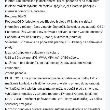
internet kdekoľvek kde je dostupná wi- fi sieť, prípadne si na mobilnom
telefóne môžete vytvoriť internetové spojenie, cez ktoré sa pripojíte k
internetu pomocou autorádia).
Podpora 3G/4G
Podpora OBD (pripojenie cez Bluetooth alebo Wifi, aby ste získali
informácie v reálnom čase z palubného počítača vozidla cez adaptér OBD)
Podpora služby Google Play (prevzatie softvéru a hier z Google obchodu)
Podpora Mirror-link AirPlay (iPhone) a Miracast (Android)
Vstavaná DVR funkcia na pripojenie prednej USB kamery na nahrávanie
jazdy.
Možnosť pripojenia ovládania na volant.
USB a SD sloty pre MP3, WMA, MP4, AVI, JPEG súbory.
Možnosť meniť úvodné logo automobilu (zobrazuje sa pri zapnutí
zariadenia).
Zmena pozadia
BLUETOOTH pre pohodlné telefonovanie a prehrávanie hudby A2DP
(načítanie kontaktov a histórie hovorov z telefónu priamo do autorádia).
Vyhľadávanie v telefónnom zozname: môžete použiť prvé písmeno na
vyhľadanie kontaktu v zozname (podpora iPhone & Android telefónov)
DUAL ZONE - možnosť počúvať hudbu z SD karty, USB kľúča, CD počas
spustenej navigácie.
Možnosť pripojenia cúvacej kamery (automatická aktivácia pri zaradení