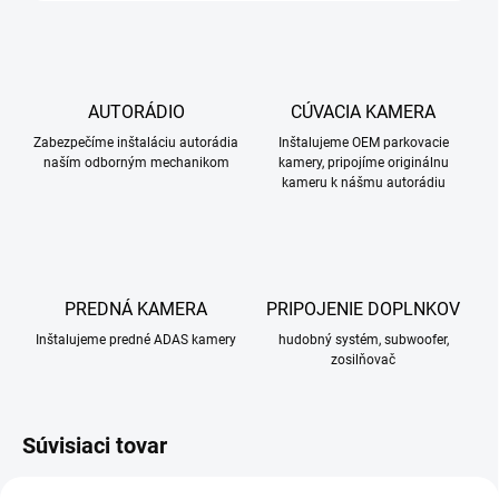
AUTORÁDIO
CÚVACIA KAMERA
Zabezpečíme inštaláciu autorádia
Inštalujeme OEM parkovacie
naším odborným mechanikom
kamery, pripojíme originálnu
kameru k nášmu autorádiu
PREDNÁ KAMERA
PRIPOJENIE DOPLNKOV
Inštalujeme predné ADAS kamery
hudobný systém, subwoofer,
zosilňovač
Súvisiaci tovar