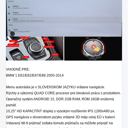
VHODNÉ PRE:
BMW 1 E81/E82/E87/E88 2005-2014
Menu autorádia je v SLOVENSKOM JAZYKU vrátane navigácie.
Rýchly a výkonný QUAD CORE procesor pre bleskovú prácu s produktom.
Operačný systém ANDROID 15, DDR 2GB RAM, ROM 16GB vnútorná
pamäť.
10,25” HD KAPACITNÝ displej s vysokým rozlíšením IPS
1280x480
px.
GPS navigácia v slovenskom jazyku vrátané 3D máp celej EÚ v balení.
Vstavaný Wi-fi prijímač (vďaka tomuto prijímaču sa môžete pripojiť na