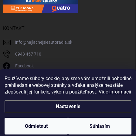
KONTAKT
info
@
najlacnejsieautoradia.sk
0948 457 710
Facebook
najlacnejsieautoradia.sk
Používame súbory cookie, aby sme vám umožnili pohodlné
prehliadanie webovej stránky a vďaka analýze neustále
Youtube
zlepšovali jej funkcie, výkon a použiteľnosť.
Viac informácií
Nastavenie
Copyright 2026
Najlacnejsieautoradia.sk
. Všetky práva vyhradené.
Upraviť
nastavenie cookies
Odmietnuť
Súhlasím
Vytvoril Shoptet