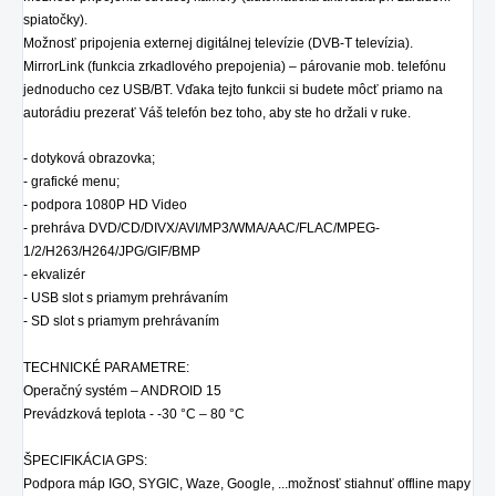
spiatočky).
Možnosť pripojenia externej digitálnej televízie (DVB-T televízia).
MirrorLink (funkcia zrkadlového prepojenia) – párovanie mob. telefónu
jednoducho cez USB/BT. Vďaka tejto funkcii si budete môcť priamo na
autorádiu prezerať Váš telefón bez toho, aby ste ho držali v ruke.
- dotyková obrazovka;
- grafické menu;
- podpora 1080P HD Video
- prehráva DVD/CD/DIVX/AVI/MP3/WMA/AAC/FLAC/MPEG-
1/2/H263/H264/JPG/GIF/BMP
- ekvalizér
- USB slot s priamym prehrávaním
- SD slot s priamym prehrávaním
TECHNICKÉ PARAMETRE:
Operačný systém – ANDROID 15
Prevádzková teplota - -30 °C – 80 °C
ŠPECIFIKÁCIA GPS:
Podpora máp IGO, SYGIC, Waze, Google, ...možnosť stiahnuť offline mapy