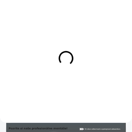
SKLADOM
SKLADOM
DAB+ modul pre Android
DVR Android kamera +
ADAS + LDWS
55 €
39 €
55 € bez DPH
39 € bez DPH
Do košíka
Detail