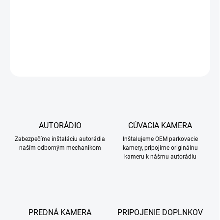
BMW E81,E82,E87,E88
DETAILNÉ INFORMÁCIE
OPÝTAŤ SA
STRÁŽIŤ
AUTORÁDIO
CÚVACIA KAMERA
Zabezpečíme inštaláciu autorádia
Inštalujeme OEM parkovacie
naším odborným mechanikom
kamery, pripojíme originálnu
kameru k nášmu autorádiu
PREDNÁ KAMERA
PRIPOJENIE DOPLNKOV