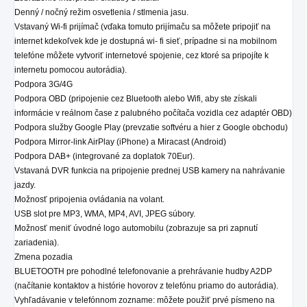
Denný / nočný režim osvetlenia / stlmenia jasu.
Vstavaný Wi-fi prijímač (vďaka tomuto prijímaču sa môžete pripojiť na
internet kdekoľvek kde je dostupná wi- fi sieť, prípadne si na mobilnom
telefóne môžete vytvoriť internetové spojenie, cez ktoré sa pripojíte k
internetu pomocou autorádia).
Podpora 3G/4G
Podpora OBD (pripojenie cez Bluetooth alebo Wifi, aby ste získali
informácie v reálnom čase z palubného počítača vozidla cez adaptér OBD)
Podpora služby Google Play (prevzatie softvéru a hier z Google obchodu)
Podpora Mirror-link AirPlay (iPhone) a Miracast (Android)
Podpora DAB+ (integrované za doplatok 70Eur).
Vstavaná DVR funkcia na pripojenie prednej USB kamery na nahrávanie
jazdy.
Možnosť pripojenia ovládania na volant.
USB slot pre MP3, WMA, MP4, AVI, JPEG súbory.
Možnosť meniť úvodné logo automobilu (zobrazuje sa pri zapnutí
zariadenia).
Zmena pozadia
BLUETOOTH pre pohodlné telefonovanie a prehrávanie hudby A2DP
(načítanie kontaktov a histórie hovorov z telefónu priamo do autorádia).
Vyhľadávanie v telefónnom zozname: môžete použiť prvé písmeno na