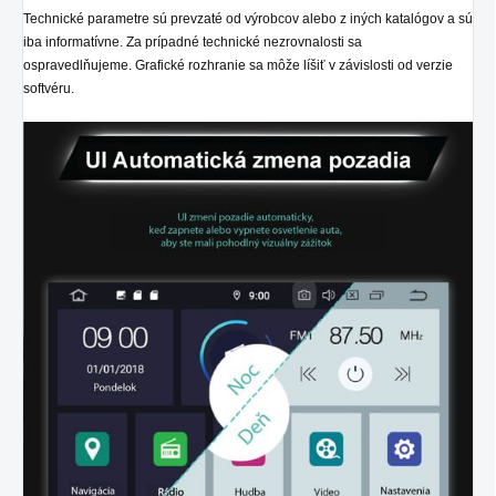
Technické parametre sú prevzaté od výrobcov alebo z iných katalógov a sú
iba informatívne. Za prípadné technické nezrovnalosti sa
ospravedlňujeme. Grafické rozhranie sa môže líšiť v závislosti od verzie
softvéru.