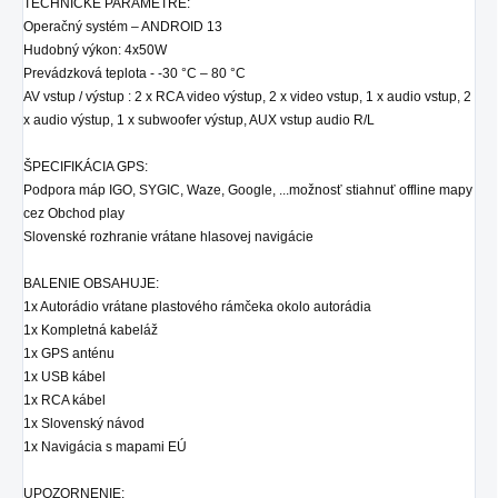
TECHNICKÉ PARAMETRE:
Operačný systém – ANDROID 13
Hudobný výkon: 4x50W
Prevádzková teplota - -30 °C – 80 °C
AV vstup / výstup : 2 x RCA video výstup, 2 x video vstup, 1 x audio vstup, 2
x audio výstup, 1 x subwoofer výstup, AUX vstup audio R/L
ŠPECIFIKÁCIA GPS:
Podpora máp IGO, SYGIC, Waze, Google, ...možnosť stiahnuť offline mapy
cez Obchod play
Slovenské rozhranie vrátane hlasovej navigácie
BALENIE OBSAHUJE:
1x Autorádio
vrátane plastového rámčeka okolo autorádia
1x Kompletná kabeláž
1x GPS anténu
1x USB kábel
1x RCA kábel
1x Slovenský návod
1x Navigácia s mapami EÚ
UPOZORNENIE: