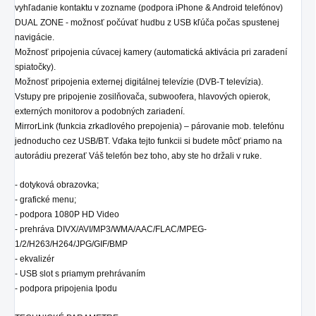
vyhľadanie kontaktu v zozname (podpora iPhone & Android telefónov)
DUAL ZONE - možnosť počúvať hudbu z USB kľúča počas spustenej
navigácie.
Možnosť pripojenia cúvacej kamery (automatická aktivácia pri zaradení
spiatočky).
Možnosť pripojenia externej digitálnej televízie (DVB-T televízia).
Vstupy pre pripojenie zosilňovača, subwoofera, hlavových opierok,
externých monitorov a podobných zariadení.
MirrorLink (funkcia zrkadlového prepojenia) – párovanie mob. telefónu
jednoducho cez USB/BT. Vďaka tejto funkcii si budete môcť priamo na
autorádiu prezerať Váš telefón bez toho, aby ste ho držali v ruke.
- dotyková obrazovka;
- grafické menu;
- podpora 1080P HD Video
- prehráva DIVX/AVI/MP3/WMA/AAC/FLAC/MPEG-
1/2/H263/H264/JPG/GIF/BMP
- ekvalizér
- USB slot s priamym prehrávaním
- podpora pripojenia Ipodu