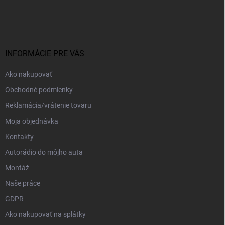
á
p
ä
t
i
INFORMÁCIE PRE VÁS
e
Ako nakupovať
Obchodné podmienky
Reklamácia/vrátenie tovaru
Moja objednávka
Kontakty
Autorádio do môjho auta
Montáž
Naše práce
GDPR
Ako nakupovať na splátky