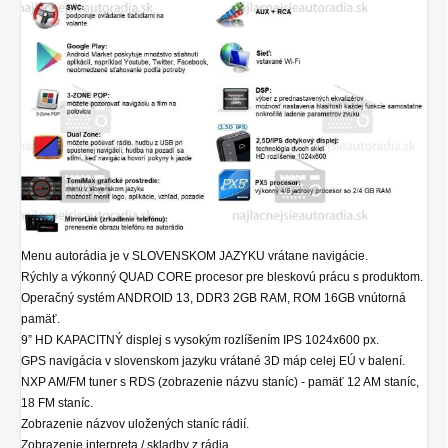
Menu autorádia je v SLOVENSKOM JAZYKU vrátane navigácie.
Rýchly a výkonný QUAD CORE procesor pre bleskovú prácu s produktom.
Operačný systém ANDROID 13, DDR3 2GB RAM, ROM 16GB vnútorná
pamäť.
9” HD KAPACITNÝ displej s vysokým rozlíšením IPS 1024x600 px.
GPS navigácia v slovenskom jazyku vrátané 3D máp celej EÚ v balení.
NXP AM/FM tuner s RDS (zobrazenie názvu staníc) - pamäť 12 AM staníc,
18 FM staníc.
Zobrazenie názvov uložených staníc rádií.
Zobrazenie interpreta / skladby z rádia.