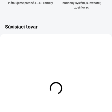
Inštalujeme predné ADAS kamery
hudobný systém, subwoofer,
zosilňovač
Súvisiaci tovar
SKLADOM
SKLADOM
DAB+ modul pre Android
DVR Android kamera +
ADAS + LDWS
55 €
39 €
55 € bez DPH
39 € bez DPH
Do košíka