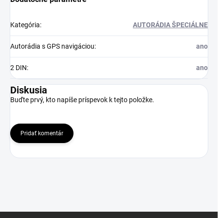
Kategória
:
AUTORÁDIA ŠPECIÁLNE
Autorádia s GPS navigáciou
:
ano
2 DIN
:
ano
Diskusia
Buďte prvý, kto napíše príspevok k tejto položke.
Pridať komentár
Z