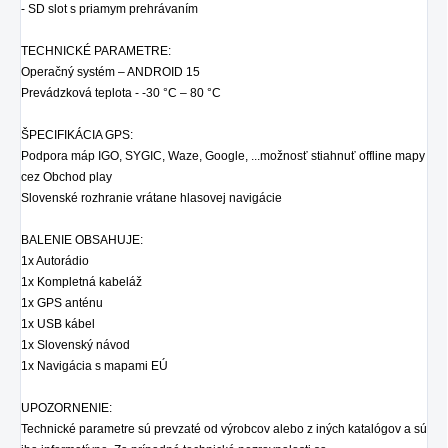
- SD slot s priamym prehrávaním
TECHNICKÉ PARAMETRE:
Operačný systém – ANDROID 15
Prevádzková teplota - -30 °C – 80 °C
ŠPECIFIKÁCIA GPS:
Podpora máp IGO, SYGIC, Waze, Google, ...možnosť stiahnuť offline mapy
cez Obchod play
Slovenské rozhranie vrátane hlasovej navigácie
BALENIE OBSAHUJE:
1x Autorádio
1x Kompletná kabeláž
1x GPS anténu
1x USB kábel
1x Slovenský návod
1x Navigácia s mapami EÚ
UPOZORNENIE:
Technické parametre sú prevzaté od výrobcov alebo z iných katalógov a sú