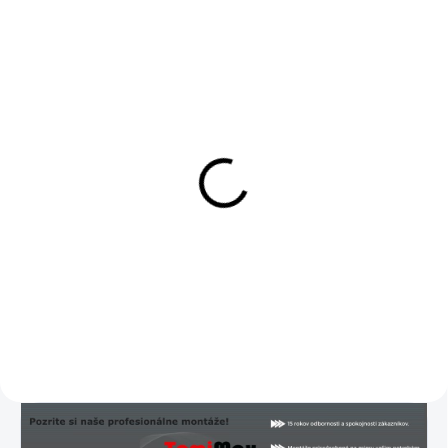
SKLADOM
SKLADOM
DAB+ modul pre Android
DVR Android kamera +
ADAS + LDWS
55 €
39 €
55 € bez DPH
39 € bez DPH
Do košíka
Detail