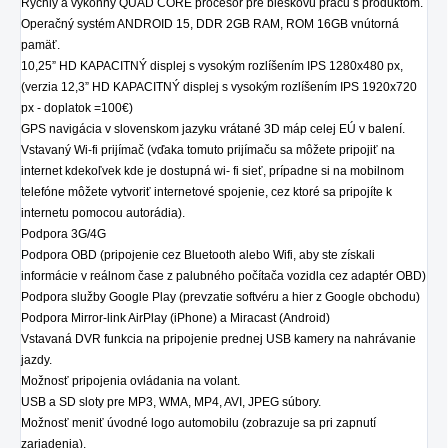
Rýchly a výkonný QUAD CORE procesor pre bleskovú prácu s produktom.
Operačný systém ANDROID 15, DDR 2GB RAM, ROM 16GB vnútorná
pamäť.
10,25” HD KAPACITNÝ displej s vysokým rozlíšením IPS
1280x480 px,
(verzia 12,3” HD KAPACITNÝ displej s vysokým rozlíšením IPS 1920x720
px - doplatok =100€)
GPS navigácia v slovenskom jazyku vrátané 3D máp celej EÚ v balení.
Vstavaný Wi-fi prijímač (vďaka tomuto prijímaču sa môžete pripojiť na
internet kdekoľvek kde je dostupná wi- fi sieť, prípadne si na mobilnom
telefóne môžete vytvoriť internetové spojenie, cez ktoré sa pripojíte k
internetu pomocou autorádia).
Podpora 3G/4G
Podpora OBD (pripojenie cez Bluetooth alebo Wifi, aby ste získali
informácie v reálnom čase z palubného počítača vozidla cez adaptér OBD)
Podpora služby Google Play (prevzatie softvéru a hier z Google obchodu)
Podpora Mirror-link AirPlay (iPhone) a Miracast (Android)
Vstavaná DVR funkcia na pripojenie prednej USB kamery na nahrávanie
jazdy.
Možnosť pripojenia ovládania na volant.
USB a SD sloty pre MP3, WMA, MP4, AVI, JPEG súbory.
Možnosť meniť úvodné logo automobilu (zobrazuje sa pri zapnutí
zariadenia).