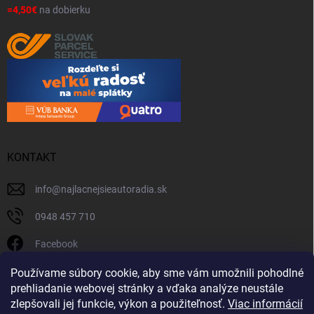
=4,50€
na dobierku
KONTAKT
info
@
najlacnejsieautoradia.sk
0948 457 710
Facebook
najlacnejsieautoradia.sk
Používame súbory cookie, aby sme vám umožnili pohodlné
prehliadanie webovej stránky a vďaka analýze neustále
Youtube
zlepšovali jej funkcie, výkon a použiteľnosť.
Viac informácií