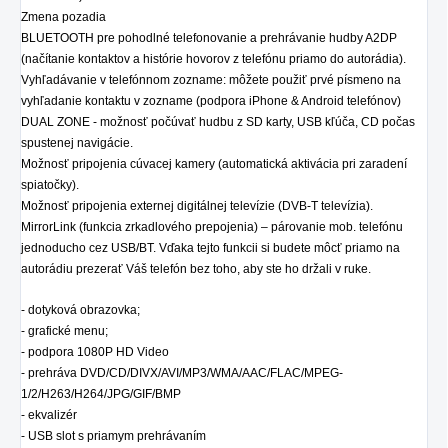
Zmena pozadia
BLUETOOTH pre pohodlné telefonovanie a prehrávanie hudby A2DP
(načítanie kontaktov a histórie hovorov z telefónu priamo do autorádia).
Vyhľadávanie v telefónnom zozname: môžete použiť prvé písmeno na
vyhľadanie kontaktu v zozname (podpora iPhone & Android telefónov)
DUAL ZONE - možnosť počúvať hudbu z SD karty, USB kľúča, CD počas
spustenej navigácie.
Možnosť pripojenia cúvacej kamery (automatická aktivácia pri zaradení
spiatočky).
Možnosť pripojenia externej digitálnej televízie (DVB-T televízia).
MirrorLink (funkcia zrkadlového prepojenia) – párovanie mob. telefónu
jednoducho cez USB/BT. Vďaka tejto funkcii si budete môcť priamo na
autorádiu prezerať Váš telefón bez toho, aby ste ho držali v ruke.
- dotyková obrazovka;
- grafické menu;
- podpora 1080P HD Video
- prehráva DVD/CD/DIVX/AVI/MP3/WMA/AAC/FLAC/MPEG-
1/2/H263/H264/JPG/GIF/BMP
- ekvalizér
- USB slot s priamym prehrávaním