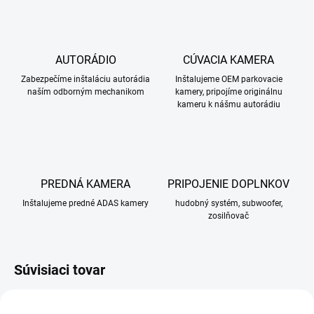
AUTORÁDIO
CÚVACIA KAMERA
Zabezpečíme inštaláciu autorádia
Inštalujeme OEM parkovacie
naším odborným mechanikom
kamery, pripojíme originálnu
kameru k nášmu autorádiu
PREDNÁ KAMERA
PRIPOJENIE DOPLNKOV
Inštalujeme predné ADAS kamery
hudobný systém, subwoofer,
zosilňovač
Súvisiaci tovar