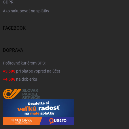
GDPR
Ako nakupovať na splátky
FACEBOOK
DOPRAVA
Poštovné kuriérom SPS:
=3,50€
pri platbe vopred na účet
=4,50€
na dobierku