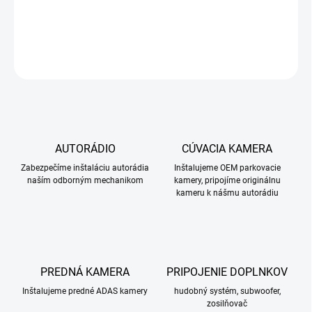
DETAILNÉ INFORMÁCIE
OPÝTAŤ SA
STRÁŽIŤ
AUTORÁDIO
CÚVACIA KAMERA
Zabezpečíme inštaláciu autorádia
Inštalujeme OEM parkovacie
naším odborným mechanikom
kamery, pripojíme originálnu
kameru k nášmu autorádiu
PREDNÁ KAMERA
PRIPOJENIE DOPLNKOV
Inštalujeme predné ADAS kamery
hudobný systém, subwoofer,
zosilňovač