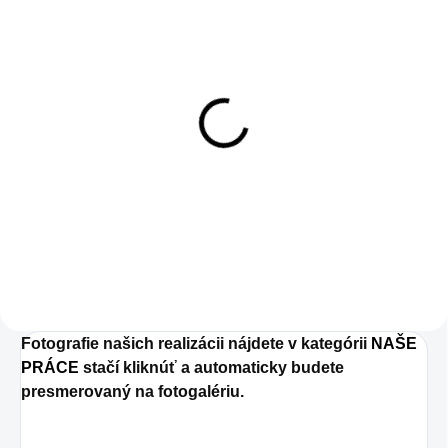
SKLADOM
10m kábel
7,90 €
7,90 € bez DPH
Do košíka
Fotografie našich realizácii nájdete v kategórii
NAŠE
PRÁCE
stačí kliknúť a automaticky budete
presmerovaný na fotogalériu.