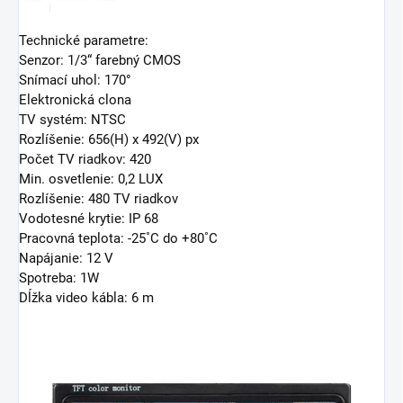
Technické parametre:
Senzor: 1/3“ farebný CMOS
Snímací uhol: 170°
Elektronická clona
TV systém: NTSC
Rozlíšenie: 656(H) x 492(V) px
Počet TV riadkov: 420
Min. osvetlenie: 0,2 LUX
Rozlíšenie: 480 TV riadkov
Vodotesné krytie: IP 68
Pracovná teplota: -25˚C do +80˚C
Napájanie: 12 V
Spotreba: 1W
Dĺžka video kábla: 6 m