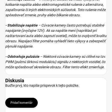
kolísanie napätia alebo elektromagnetické rušenie z alternátora,
zapaľovania či iných elektronických súčiastok. Toto rušenie môže
spôsobovať zrnenie, pruhy alebo blikanie obrazu.
- Stabilizuje napätie
– Cúvacie kamery často potrebujú stabilné
napájanie (zvyčajne 12V). Ak sa napätie mení (napríklad pri
naštartovaní auta alebo zapnutí svetiel), môže to ovplyvniť kvalitu
obrazu. Napájací filter pomáha vyhladiť tieto výkyvy a zabezpečiť
plynulé napájanie.
- Odstraňuje pulzácie
– Niektoré cúvacie kamery sú citlivé na tzv.
PWM (pulznú šírkovú moduláciu) signálu z niektorých vozidiel, čo
môže spôsobovať skreslenie obrazu. Filter tento efekt zmierňuje.
Diskusia
Buďte prvý, kto napíše príspevok k tejto položke.
Pridať komentár