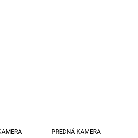
ŠÍRENIE KAMERY
YNAMICKÉ
JEKTÓRIE -
ČANIE ČIAR PRI
ANÍ V SMERE
DY
ŠÍRENIE KAMERY
RÍDAVNÉ
ETLENIE
−
+
Pridať do košíka
ILNÉ INFORMÁCIE
OPÝTAŤ SA
STRÁŽIŤ
KAMERA
PREDNÁ KAMERA