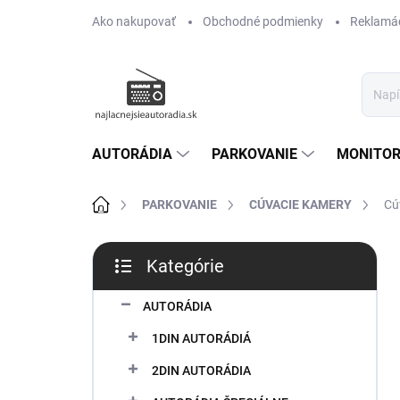
Prejsť
Ako nakupovať
Obchodné podmienky
Reklamác
na
obsah
AUTORÁDIA
PARKOVANIE
MONITOR
Domov
PARKOVANIE
CÚVACIE KAMERY
Cú
B
Kategórie
o
Preskočiť
č
kategórie
n
AUTORÁDIA
ý
1DIN AUTORÁDIÁ
p
a
2DIN AUTORÁDIA
n