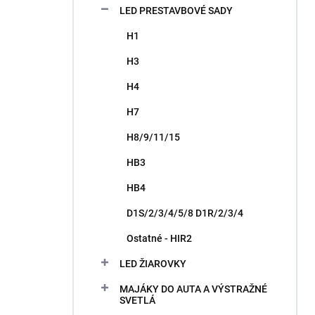
LED PRESTAVBOVÉ SADY
H1
H3
H4
H7
H8/9/11/15
HB3
HB4
D1S/2/3/4/5/8 D1R/2/3/4
Ostatné - HIR2
LED ŽIAROVKY
MAJÁKY DO AUTA A VÝSTRAŽNÉ
SVETLÁ