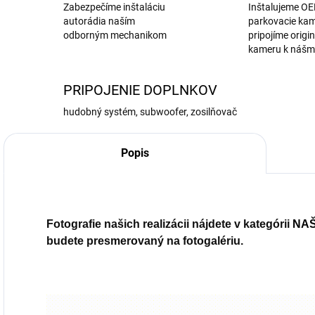
Zabezpečíme inštaláciu
Inštalujeme O
autorádia naším
parkovacie kam
odborným mechanikom
pripojíme origi
kameru k nášm
PRIPOJENIE DOPLNKOV
hudobný systém, subwoofer, zosilňovač
Popis
Fotografie našich realizácii nájdete v kategórii
NA
budete presmerovaný na fotogalériu.