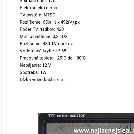
Snímací uhol: 170°
Elektronická clona
TV systém: NTSC
Rozlíšenie: 656(H) x 492(V) px
Počet TV riadkov: 420
Min. osvetlenie: 0,2 LUX
Rozlíšenie: 480 TV riadkov
Vodotesné krytie: IP 68
Pracovná teplota: -25˚C do +80˚C
Napájanie: 12 V
Spotreba: 1W
Dĺžka video kábla: 6 m