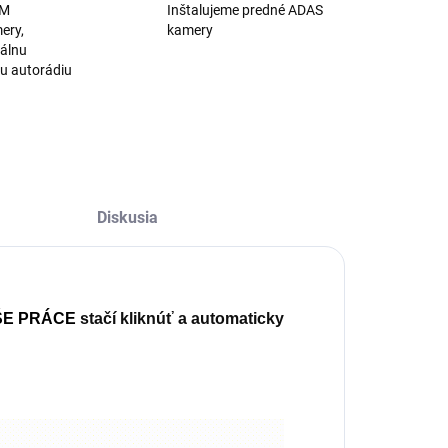
EM
Inštalujeme predné ADAS
ery,
kamery
nálnu
u autorádiu
Diskusia
ŠE PRÁCE
stačí kliknúť a automaticky