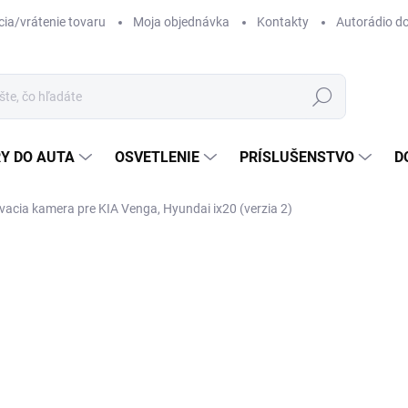
ia/vrátenie tovaru
Moja objednávka
Kontakty
Autorádio d
Hľadať
Y DO AUTA
OSVETLENIE
PRÍSLUŠENSTVO
D
vacia kamera pre KIA Venga, Hyundai ix20 (verzia 2)
ZNAČKA:
TOMIMAX
39
Jedn
SK
cena
BEZ
ROZ