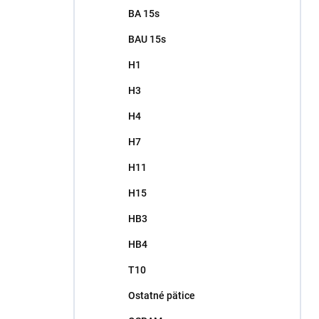
BA 15s
BAU 15s
H1
H3
H4
H7
H11
H15
HB3
HB4
T10
Ostatné pätice