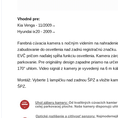
Vhodné pre:
Kia Venga - 11/2009→
Hyundai ix20 - 2009→
Farebná cúvacia kamera s nočným videním na nahradenie 
zabudovanie do osvetlenia nad zadnú registračnú značku
EVČ pričom naďalej spĺňa funkciu osvetlenia. Kamera záro
parkovanie. Pre originálny design zapadne priamo na urč
170° uhlom. Video signál z kamery je vyvedený na 6 m k
Montáž: Vyberte 1 lampičku nad zadnou ŠPZ a vložte kamer
ŠPZ.