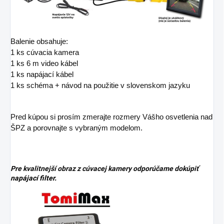
Balenie obsahuje:
1 ks cúvacia kamera
1 ks 6 m video kábel
1 ks napájací kábel
1 ks schéma + návod na použitie v slovenskom jazyku
Pred kúpou si prosím zmerajte rozmery Vášho osvetlenia nad
ŠPZ a porovnajte s vybraným modelom.
Pre kvalitnejší obraz z cúvacej kamery odporúčame dokúpiť
napájací filter.