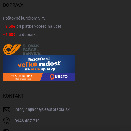
DOPRAVA
Poštovné kuriérom SPS:
=3,50€
pri platbe vopred na účet
=4,50€
na dobierku
KONTAKT
info
@
najlacnejsieautoradia.sk
0948 457 710