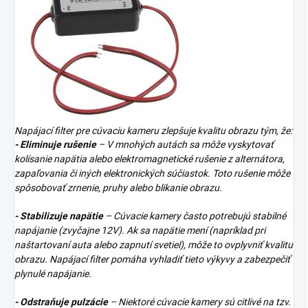
Napájací filter pre cúvaciu kameru zlepšuje kvalitu obrazu tým, že:
- Eliminuje rušenie
– V mnohých autách sa môže vyskytovať
kolísanie napätia alebo elektromagnetické rušenie z alternátora,
zapaľovania či iných elektronických súčiastok. Toto rušenie môže
spôsobovať zrnenie, pruhy alebo blikanie obrazu.
- Stabilizuje napätie
– Cúvacie kamery často potrebujú stabilné
napájanie (zvyčajne 12V). Ak sa napätie mení (napríklad pri
naštartovaní auta alebo zapnutí svetiel), môže to ovplyvniť kvalitu
obrazu. Napájací filter pomáha vyhladiť tieto výkyvy a zabezpečiť
plynulé napájanie.
- Odstraňuje pulzácie
– Niektoré cúvacie kamery sú citlivé na tzv.