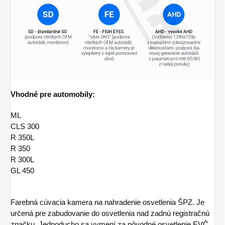
Vhodné pre automobily:
ML
CLS 300
R 350L
R 350
R 300L
GL 450
Farebná cúvacia kamera na nahradenie osvetlenia ŠPZ. Je
určená pre zabudovanie do osvetlenia nad zadnú registračnú
značku. Jednoducho sa vymení za pôvodné osvetlenie EVČ.