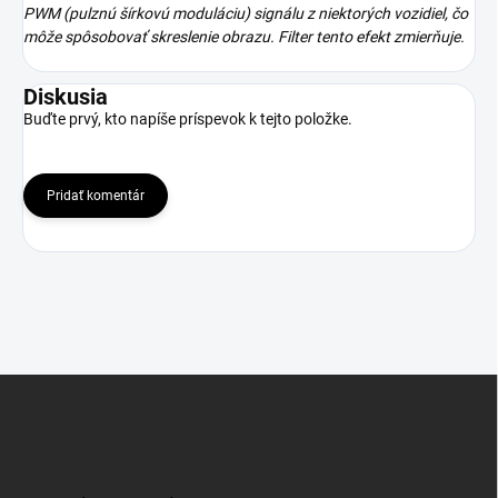
PWM (pulznú šírkovú moduláciu) signálu z niektorých vozidiel, čo
môže spôsobovať skreslenie obrazu. Filter tento efekt zmierňuje.
Diskusia
Buďte prvý, kto napíše príspevok k tejto položke.
Pridať komentár
Z
á
p
ä
t