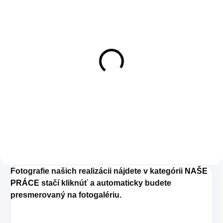
SKLADOM
10m kábel
7,90 €
7,90 € bez DPH
Do košíka
Fotografie našich realizácii nájdete v kategórii
NAŠE
PRÁCE
stačí kliknúť a automaticky budete
presmerovaný na fotogalériu.