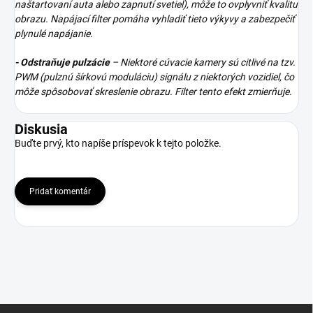
naštartovaní auta alebo zapnutí svetiel), môže to ovplyvniť kvalitu
obrazu. Napájací filter pomáha vyhladiť tieto výkyvy a zabezpečiť
plynulé napájanie.
- Odstraňuje pulzácie
– Niektoré cúvacie kamery sú citlivé na tzv.
PWM (pulznú šírkovú moduláciu) signálu z niektorých vozidiel, čo
môže spôsobovať skreslenie obrazu. Filter tento efekt zmierňuje.
Diskusia
Buďte prvý, kto napíše príspevok k tejto položke.
Pridať komentár
Z