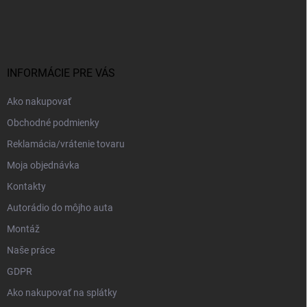
á
p
ä
t
i
INFORMÁCIE PRE VÁS
e
Ako nakupovať
Obchodné podmienky
Reklamácia/vrátenie tovaru
Moja objednávka
Kontakty
Autorádio do môjho auta
Montáž
Naše práce
GDPR
Ako nakupovať na splátky