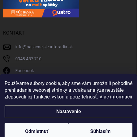
KONTAKT
info
@
najlacnejsieautoradia.sk
0948 457 710
Facebook
najlacnejsieautoradia.sk
Používame súbory cookie, aby sme vám umožnili pohodlné
prehliadanie webovej stránky a vďaka analýze neustále
Youtube
zlepšovali jej funkcie, výkon a použiteľnosť.
Viac informácií
Nastavenie
Copyright 2026
Najlacnejsieautoradia.sk
. Všetky práva vyhradené.
Upraviť
nastavenie cookies
Odmietnuť
Súhlasím