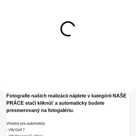
SKLADOM
10m kábel
7,90 €
7,90 € bez DPH
Do košíka
Fotografie našich realizácii nájdete v kategórii
NAŠE
PRÁCE
stačí kliknúť a automaticky budete
presmerovaný na fotogalériu.
Vhodné pre automobily:
- VW Golf 7