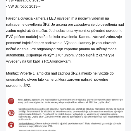
- VW Passat CC 2013-»
- VW Scirocco 2013-»
Farebná cúvacia kamera s LED osvetlením a nočným videním na
nahradenie osvetlenia ŠPZ. Je určená pre zabudovanie do osvetlenia nad
zadnú registračnú značku. Jednoducho sa vymení za pôvodné osvetlenie
EVČ pričom naďalej spĺňa funkciu osvetlenia. Kamera zároveň zobrazuje
pomocné trajektórie pre parkovanie. Výhodou kamery je zabudované
nočné videnie. Pre originálny dizajn zapadne priamo na určený model
automobilu. Disponuje veľkým 170° uhlom. Video signál z kamery je
vyvedený na 6m kábli s RCA koncovkami.
Montáž: Vyberte 1 lampičku nad zadnou ŠPZ a miesto nej vložíte do
originálneho otvoru túto kameru, ktorá zároveň nahradí pôvodné
osvetlenie ŠPZ.