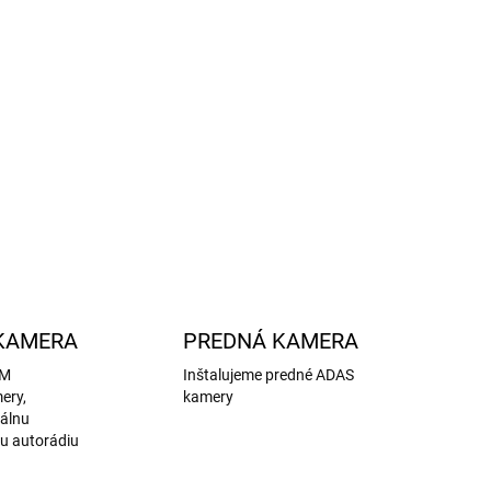
t 500L
ILNÉ INFORMÁCIE
OPÝTAŤ SA
STRÁŽIŤ
KAMERA
PREDNÁ KAMERA
EM
Inštalujeme predné ADAS
ery,
kamery
nálnu
u autorádiu