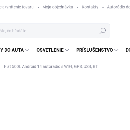
ia/vrátenie tovaru
Moja objednávka
Kontakty
Autorádio d
Hľadať
Y DO AUTA
OSVETLENIE
PRÍSLUŠENSTVO
D
Fiat 500L Android 14 autorádio s WIFI, GPS, USB, BT
ZNAČKA:
TOMIMAX
o
Jedn
ZVO
cena