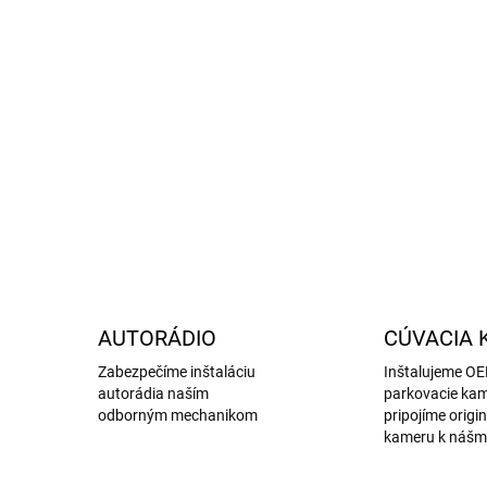
Fia
DETA
AUTORÁDIO
CÚVACIA 
Zabezpečíme inštaláciu
Inštalujeme O
autorádia naším
parkovacie kam
odborným mechanikom
pripojíme origi
kameru k nášm