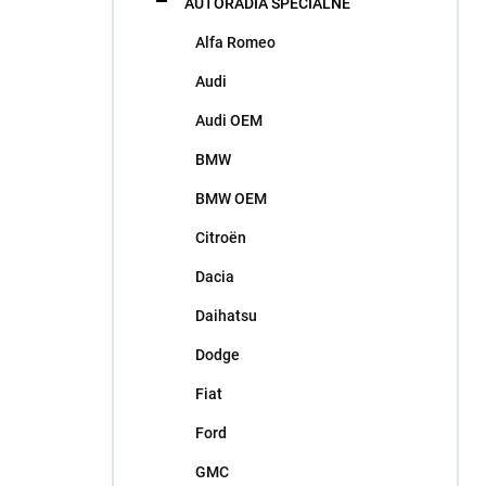
AUTORÁDIA ŠPECIÁLNE
e
l
Alfa Romeo
Audi
Audi OEM
BMW
BMW OEM
Citroën
Dacia
Daihatsu
Dodge
Fiat
Ford
GMC