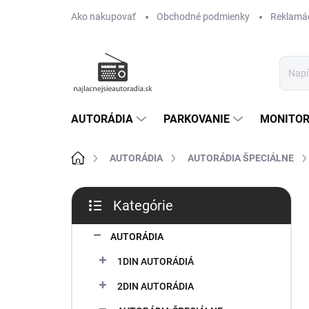
Prejsť
Ako nakupovať
Obchodné podmienky
Reklamác
na
obsah
AUTORÁDIA
PARKOVANIE
MONITOR
Domov
AUTORÁDIA
AUTORÁDIA ŠPECIÁLNE
B
Kategórie
o
Preskočiť
č
kategórie
n
AUTORÁDIA
ý
1DIN AUTORÁDIÁ
p
a
2DIN AUTORÁDIA
n