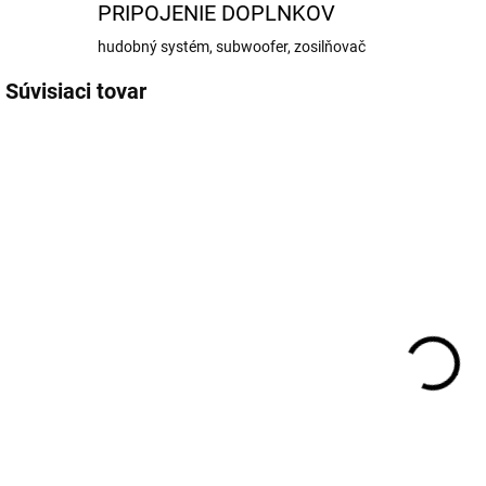
PRIPOJENIE DOPLNKOV
hudobný systém, subwoofer, zosilňovač
Súvisiaci tovar
NAJ-002
NAJ-004
SKLADOM
SKLADOM
DAB+ modul
DVR Android
pre Android
kamera +
ADAS + LDWS
55 €
39 €
55 € bez DPH
39 € bez DPH
Do košíka
Detail