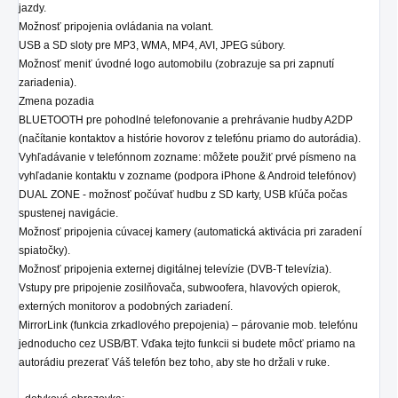
jazdy.
Možnosť pripojenia ovládania na volant.
USB a SD sloty pre MP3, WMA, MP4, AVI, JPEG súbory.
Možnosť meniť úvodné logo automobilu (zobrazuje sa pri zapnutí
zariadenia).
Zmena pozadia
BLUETOOTH pre pohodlné telefonovanie a prehrávanie hudby A2DP
(načítanie kontaktov a histórie hovorov z telefónu priamo do autorádia).
Vyhľadávanie v telefónnom zozname: môžete použiť prvé písmeno na
vyhľadanie kontaktu v zozname (podpora iPhone & Android telefónov)
DUAL ZONE - možnosť počúvať hudbu z SD karty, USB kľúča počas
spustenej navigácie.
Možnosť pripojenia cúvacej kamery (automatická aktivácia pri zaradení
spiatočky).
Možnosť pripojenia externej digitálnej televízie (DVB-T televízia).
Vstupy pre pripojenie zosilňovača, subwoofera, hlavových opierok,
externých monitorov a podobných zariadení.
MirrorLink (funkcia zrkadlového prepojenia) – párovanie mob. telefónu
jednoducho cez USB/BT. Vďaka tejto funkcii si budete môcť priamo na
autorádiu prezerať Váš telefón bez toho, aby ste ho držali v ruke.