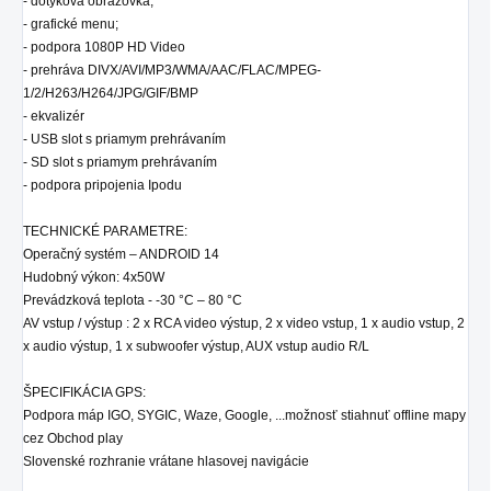
- dotyková obrazovka;
- grafické menu;
- podpora 1080P HD Video
- prehráva DIVX/AVI/MP3/WMA/AAC/FLAC/MPEG-
1/2/H263/H264/JPG/GIF/BMP
- ekvalizér
- USB slot s priamym prehrávaním
- SD
slot
s priamym prehrávaním
- podpora pripojenia Ipodu
TECHNICKÉ PARAMETRE:
Operačný systém – ANDROID 14
Hudobný výkon: 4x50W
Prevádzková teplota - -30 °C – 80 °C
AV vstup / výstup : 2 x RCA video výstup, 2 x video vstup, 1 x audio vstup, 2
x audio výstup, 1 x subwoofer výstup, AUX vstup audio R/L
ŠPECIFIKÁCIA GPS:
Podpora máp IGO, SYGIC, Waze, Google, ...možnosť stiahnuť offline mapy
cez Obchod play
Slovenské rozhranie vrátane hlasovej navigácie