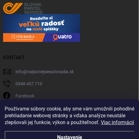
KONTAKT
info
@
najlacnejsieautoradia.sk
0948 457 710
Facebook
najlacnejsieautoradia.sk
Používame súbory cookie, aby sme vám umožnili pohodlné
prehliadanie webovej stránky a vďaka analýze neustále
Youtube
zlepšovali jej funkcie, výkon a použiteľnosť.
Viac informácií
Nastavenie