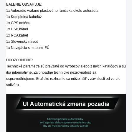
BALENIE OBSAHUJE:
1x Autorádio
vrátane plastového rámčeka okolo autorádia
1x Kompletná kabeláž
1x GPS anténu
1x USB kábel
1x RCA kábel
1x Slovenský návod
1x Navigácia s mapami EÚ
UPOZORNENIE:
Technické parametre sú prevzaté od výrobcov alebo z iných katalógov a sú
iba informatívne. Za prípadné technické nezrovnalosti sa
ospravedlňujeme. Grafické rozhranie sa môže líšiť v závislosti od verzie
softvéru.