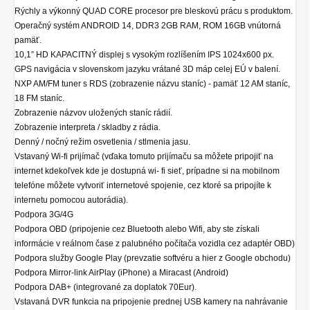
Rýchly a výkonný QUAD CORE procesor pre bleskovú prácu s produktom.
Operačný systém ANDROID 14, DDR3 2GB RAM, ROM 16GB vnútorná
pamäť.
10,1” HD KAPACITNÝ displej s vysokým rozlíšením IPS 1024x600 px.
GPS navigácia v slovenskom jazyku vrátané 3D máp celej EÚ v balení.
NXP AM/FM tuner s RDS (zobrazenie názvu staníc) - pamäť 12 AM staníc,
18 FM staníc.
Zobrazenie názvov uložených staníc rádií.
Zobrazenie interpreta / skladby z rádia.
Denný / nočný režim osvetlenia / stlmenia jasu.
Vstavaný Wi-fi prijímač (vďaka tomuto prijímaču sa môžete pripojiť na
internet kdekoľvek kde je dostupná wi- fi sieť, prípadne si na mobilnom
telefóne môžete vytvoriť internetové spojenie, cez ktoré sa pripojíte k
internetu pomocou autorádia).
Podpora 3G/4G
Podpora OBD (pripojenie cez Bluetooth alebo Wifi, aby ste získali
informácie v reálnom čase z palubného počítača vozidla cez adaptér OBD)
Podpora služby Google Play (prevzatie softvéru a hier z Google obchodu)
Podpora Mirror-link AirPlay (iPhone) a Miracast (Android)
Podpora DAB+ (integrované za doplatok 70Eur).
Vstavaná DVR funkcia na pripojenie prednej USB kamery na nahrávanie