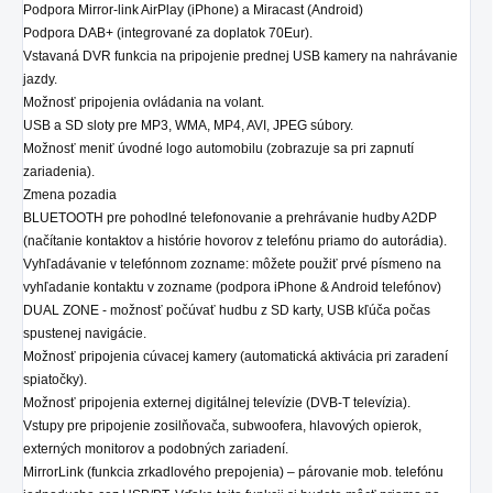
Podpora Mirror-link AirPlay (iPhone) a Miracast (Android)
Podpora DAB+ (integrované za doplatok 70Eur).
Vstavaná DVR funkcia na pripojenie prednej USB kamery na nahrávanie
jazdy.
Možnosť pripojenia ovládania na volant.
USB a SD sloty pre MP3, WMA, MP4, AVI, JPEG súbory.
Možnosť meniť úvodné logo automobilu (zobrazuje sa pri zapnutí
zariadenia).
Zmena pozadia
BLUETOOTH pre pohodlné telefonovanie a prehrávanie hudby A2DP
(načítanie kontaktov a histórie hovorov z telefónu priamo do autorádia).
Vyhľadávanie v telefónnom zozname: môžete použiť prvé písmeno na
vyhľadanie kontaktu v zozname (podpora iPhone & Android telefónov)
DUAL ZONE - možnosť počúvať hudbu z SD karty, USB kľúča počas
spustenej navigácie.
Možnosť pripojenia cúvacej kamery (automatická aktivácia pri zaradení
spiatočky).
Možnosť pripojenia externej digitálnej televízie (DVB-T televízia).
Vstupy pre pripojenie zosilňovača, subwoofera, hlavových opierok,
externých monitorov a podobných zariadení.
MirrorLink (funkcia zrkadlového prepojenia) – párovanie mob. telefónu