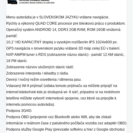
Menu autorádia je v SLOVENSKOM JAZYKU vrátane navigácie.
Rýchly a výkonný QUAD CORE procesor pre bleskovú prácu s produktom.
Operačný systém ANDROID 14, DDR3 2GB RAM, ROM 16GB vnútorná
pamäť.
10,1” HD KAPACITNÝ displej s vysokým rozlíšením IPS 1024x600 px.
GPS navigácia v slovenskom jazyku vrátané 3D máp celej EÚ v balení.
NXP AM/FM tuner s RDS (zobrazenie názvu staníc) - pamäť 12 AM staníc,
18 FM staníc.
Zobrazenie názvov uložených staníc rádií.
Zobrazenie interpreta / skladby z rádia.
Denný / nočný režim osvetlenia / stlmenia jasu.
Vstavaný Wi-fi prijímač (vďaka tomuto prijímaču sa môžete pripojiť na
internet kdekoľvek kde je dostupná wi- fi sieť, prípadne si na mobilnom
telefóne môžete vytvoriť internetové spojenie, cez ktoré sa pripojíte k
internetu pomocou autorádia).
Podpora 3G/4G
Podpora OBD (pripojenie cez Bluetooth alebo Wifi, aby ste získali
informácie v reálnom čase z palubného počítača vozidla cez adaptér OBD)
Podpora služby Google Play (prevzatie softvéru a hier z Google obchodu)