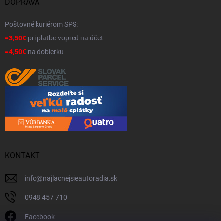
DOPRAVA
Poštovné kuriérom SPS:
=3,50€
pri platbe vopred na účet
=4,50€
na dobierku
KONTAKT
info
@
najlacnejsieautoradia.sk
0948 457 710
Facebook