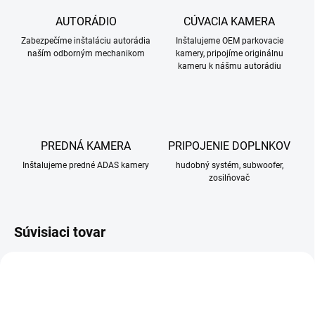
AUTORÁDIO
CÚVACIA KAMERA
Zabezpečíme inštaláciu autorádia
Inštalujeme OEM parkovacie
naším odborným mechanikom
kamery, pripojíme originálnu
kameru k nášmu autorádiu
PREDNÁ KAMERA
PRIPOJENIE DOPLNKOV
Inštalujeme predné ADAS kamery
hudobný systém, subwoofer,
zosilňovač
Súvisiaci tovar