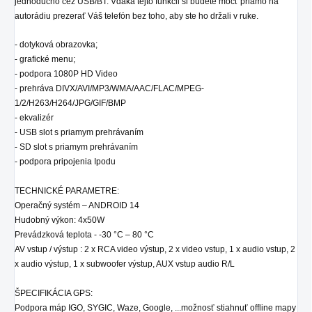
jednoducho cez USB/BT. Vďaka tejto funkcii si budete môcť priamo na
autorádiu prezerať Váš telefón bez toho, aby ste ho držali v ruke.
- dotyková obrazovka;
- grafické menu;
- podpora 1080P HD Video
- prehráva DIVX/AVI/MP3/WMA/AAC/FLAC/MPEG-
1/2/H263/H264/JPG/GIF/BMP
- ekvalizér
- USB slot s priamym prehrávaním
- SD
slot
s priamym prehrávaním
- podpora pripojenia Ipodu
TECHNICKÉ PARAMETRE:
Operačný systém – ANDROID 14
Hudobný výkon: 4x50W
Prevádzková teplota - -30 °C – 80 °C
AV vstup / výstup : 2 x RCA video výstup, 2 x video vstup, 1 x audio vstup, 2
x audio výstup, 1 x subwoofer výstup, AUX vstup audio R/L
ŠPECIFIKÁCIA GPS:
Podpora máp IGO, SYGIC, Waze, Google, ...možnosť stiahnuť offline mapy