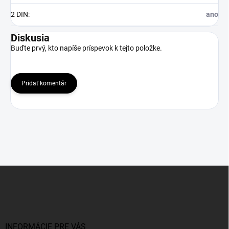
2 DIN
:
ano
Diskusia
Buďte prvý, kto napíše príspevok k tejto položke.
Pridať komentár
Z
á
p
ä
t
i
INFORMÁCIE PRE VÁS