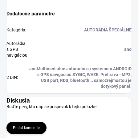
Dodatočné parametre
Kategória
:
AUTORÁDIA ŠPECIÁLNE
Autorádia
s GPS
ano
navigáciou
:
anoMultimediálne autorádio so systémom ANDROID
s GPS navigáciou SYGIC, WAZE. Prehráva - MP3,
2 DIN
:
USB port, RDS, bluetooth... samozrejmosťou je
dotykový panel.
Diskusia
Buďte prvý, kto napíše príspevok k tejto položke.
Pridať komentár