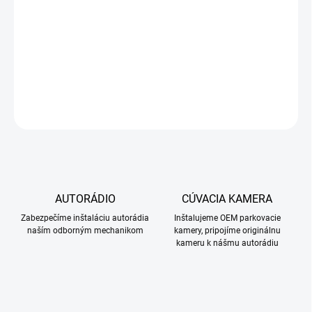
Hyundai Elantra 2016-2018
DETAILNÉ INFORMÁCIE
OPÝTAŤ SA
STRÁŽIŤ
AUTORÁDIO
CÚVACIA KAMERA
Zabezpečíme inštaláciu autorádia
Inštalujeme OEM parkovacie
naším odborným mechanikom
kamery, pripojíme originálnu
kameru k nášmu autorádiu