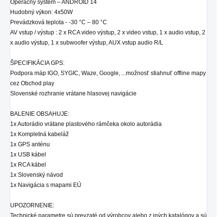
Operačný systém – ANDROID 14
Hudobný výkon: 4x50W
Prevádzková teplota - -30 °C – 80 °C
AV vstup / výstup : 2 x RCA video výstup, 2 x video vstup, 1 x audio vstup, 2
x audio výstup, 1 x subwoofer výstup, AUX vstup audio R/L
ŠPECIFIKÁCIA GPS:
Podpora máp IGO, SYGIC, Waze, Google, ...možnosť stiahnuť offline mapy
cez Obchod play
Slovenské rozhranie vrátane hlasovej navigácie
BALENIE OBSAHUJE:
1x Autorádio
vrátane plastového rámčeka okolo autorádia
1x Kompletná kabeláž
1x GPS anténu
1x USB kábel
1x RCA kábel
1x Slovenský návod
1x Navigácia s mapami EÚ
UPOZORNENIE:
Technické parametre sú prevzaté od výrobcov alebo z iných katalógov a sú