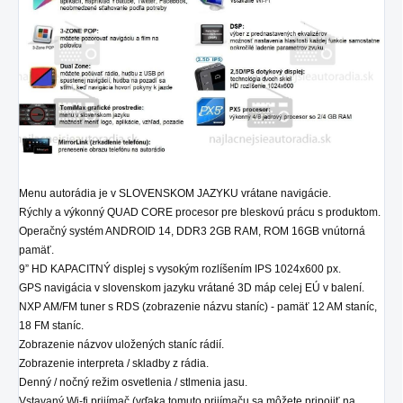
Menu autorádia je v SLOVENSKOM JAZYKU vrátane navigácie.
Rýchly a výkonný QUAD CORE procesor pre bleskovú prácu s produktom.
Operačný systém ANDROID 14, DDR3 2GB RAM, ROM 16GB vnútorná
pamäť.
9” HD KAPACITNÝ displej s vysokým rozlíšením IPS 1024x600 px.
GPS navigácia v slovenskom jazyku vrátané 3D máp celej EÚ v balení.
NXP AM/FM tuner s RDS (zobrazenie názvu staníc) - pamäť 12 AM staníc,
18 FM staníc.
Zobrazenie názvov uložených staníc rádií.
Zobrazenie interpreta / skladby z rádia.
Denný / nočný režim osvetlenia / stlmenia jasu.
Vstavaný Wi-fi prijímač (vďaka tomuto prijímaču sa môžete pripojiť na