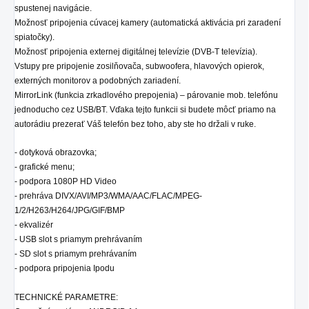
spustenej navigácie.
Možnosť pripojenia cúvacej kamery (automatická aktivácia pri zaradení
spiatočky).
Možnosť pripojenia externej digitálnej televízie (DVB-T televízia).
Vstupy pre pripojenie zosilňovača, subwoofera, hlavových opierok,
externých monitorov a podobných zariadení.
MirrorLink (funkcia zrkadlového prepojenia) – párovanie mob. telefónu
jednoducho cez USB/BT. Vďaka tejto funkcii si budete môcť priamo na
autorádiu prezerať Váš telefón bez toho, aby ste ho držali v ruke.
- dotyková obrazovka;
- grafické menu;
- podpora 1080P HD Video
- prehráva DIVX/AVI/MP3/WMA/AAC/FLAC/MPEG-
1/2/H263/H264/JPG/GIF/BMP
- ekvalizér
- USB slot s priamym prehrávaním
- SD
slot
s priamym prehrávaním
- podpora pripojenia Ipodu
TECHNICKÉ PARAMETRE: