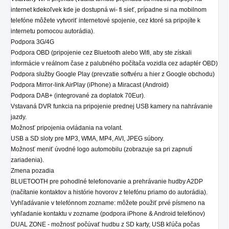
internet kdekoľvek kde je dostupná wi- fi sieť, prípadne si na mobilnom
telefóne môžete vytvoriť internetové spojenie, cez ktoré sa pripojíte k
internetu pomocou autorádia).
Podpora 3G/4G
Podpora OBD (pripojenie cez Bluetooth alebo Wifi, aby ste získali
informácie v reálnom čase z palubného počítača vozidla cez adaptér OBD)
Podpora služby Google Play (prevzatie softvéru a hier z Google obchodu)
Podpora Mirror-link AirPlay (iPhone) a Miracast (Android)
Podpora DAB+ (integrované za doplatok 70Eur).
Vstavaná DVR funkcia na pripojenie prednej USB kamery na nahrávanie
jazdy.
Možnosť pripojenia ovládania na volant.
USB a SD sloty pre MP3, WMA, MP4, AVI, JPEG súbory.
Možnosť meniť úvodné logo automobilu (zobrazuje sa pri zapnutí
zariadenia).
Zmena pozadia
BLUETOOTH pre pohodlné telefonovanie a prehrávanie hudby A2DP
(načítanie kontaktov a histórie hovorov z telefónu priamo do autorádia).
Vyhľadávanie v telefónnom zozname: môžete použiť prvé písmeno na
vyhľadanie kontaktu v zozname (podpora iPhone & Android telefónov)
DUAL ZONE - možnosť počúvať hudbu z SD karty, USB kľúča počas