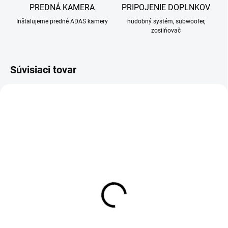
PREDNÁ KAMERA
PRIPOJENIE DOPLNKOV
Inštalujeme predné ADAS kamery
hudobný systém, subwoofer,
zosilňovač
Súvisiaci tovar
SKLADOM
SKLADOM
DAB+ modul pre Android
DVR Android kamera +
ADAS + LDWS
55 €
39 €
55 € bez DPH
39 € bez DPH