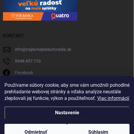
KONTAKT
info
@
najlacnejsieautoradia.sk
0948 457 710
Facebook
najlacnejsieautoradia.sk
Používame súbory cookie, aby sme vám umožnili pohodlné
prehliadanie webovej stránky a vďaka analýze neustále
Youtube
zlepšovali jej funkcie, výkon a použiteľnosť.
Viac informácií
Nastavenie
Copyright 2026
Najlacnejsieautoradia.sk
. Všetky práva vyhradené.
Upraviť
nastavenie cookies
Odmietnuť
Súhlasím