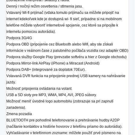
Zobrazenie interpreta / skladby z rádia.
Denný / nočný režim osvetlenia / stlmenia jasu.
Vstavaný Wi-fi prijímač (vďaka tomuto prijímaču sa môžete pripojiť na
internet kdekoľvek kde je dostupná wi- fi sieť, prípadne si na mobilnom
telefóne môžete vytvoriť internetové spojenie, cez ktoré sa pripojíte k
internetu pomocou autorádia).
Podpora 3G/4G
Podpora OBD (pripojenie cez Bluetooth alebo Wifi, aby ste získali
informácie v reálnom čase z palubného počítača vozidla cez adaptér OBD)
Podpora služby Google Play (prevzatie softvéru a hier z Google obchodu)
Podpora Mirror-link AirPlay (iPhone) a Miracast (Android)
Podpora DAB+ (integrované za doplatok 70Eur).
Vstavaná DVR funkcia na pripojenie prednej USB kamery na nahrávanie
jazdy.
Možnosť pripojenia ovládania na volant.
USB a SD sloty pre MP3, WMA, MP4, AVI, JPEG súbory.
Možnosť meniť úvodné logo automobilu (zobrazuje sa pri zapnutí
zariadenia).
Zmena pozadia
BLUETOOTH pre pohodlné telefonovanie a prehrávanie hudby A2DP
(načítanie kontaktov a histórie hovorov z telefónu priamo do autorádia).
Vyhľadávanie v telefónnom zozname: môžete použiť prvé písmeno na