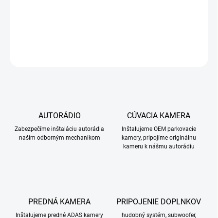
DETAILNÉ INFORMÁCIE
OPÝTAŤ SA
STRÁŽIŤ
AUTORÁDIO
CÚVACIA KAMERA
Zabezpečíme inštaláciu autorádia
Inštalujeme OEM parkovacie
naším odborným mechanikom
kamery, pripojíme originálnu
kameru k nášmu autorádiu
PREDNÁ KAMERA
PRIPOJENIE DOPLNKOV
Inštalujeme predné ADAS kamery
hudobný systém, subwoofer,