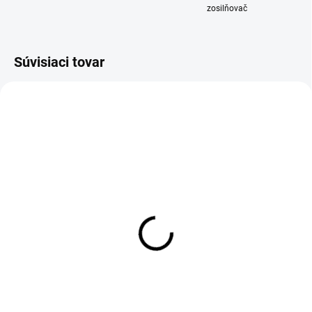
zosilňovač
Súvisiaci tovar
SKLADOM
SKLADOM
DAB+ modul pre Android
DVR Android kamera +
ADAS + LDWS
55 €
39 €
55 € bez DPH
39 € bez DPH
Do košíka
Detail