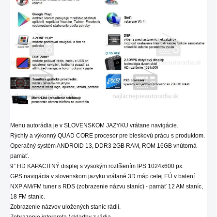
Menu autorádia je v SLOVENSKOM JAZYKU vrátane navigácie.
Rýchly a výkonný QUAD CORE procesor pre bleskovú prácu s produktom.
Operačný systém ANDROID 13, DDR3 2GB RAM, ROM 16GB vnútorná
pamäť.
9” HD KAPACITNÝ displej s vysokým rozlíšením IPS 1024x600 px.
GPS navigácia v slovenskom jazyku vrátané 3D máp celej EÚ v balení.
NXP AM/FM tuner s RDS (zobrazenie názvu staníc) - pamäť 12 AM staníc,
18 FM staníc.
Zobrazenie názvov uložených staníc rádií.