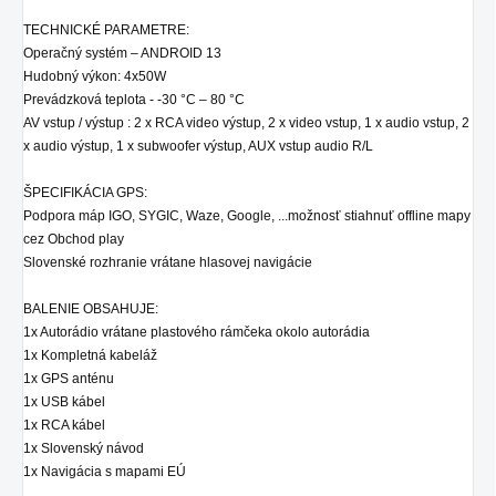
TECHNICKÉ PARAMETRE:
Operačný systém – ANDROID 13
Hudobný výkon: 4x50W
Prevádzková teplota - -30 °C – 80 °C
AV vstup / výstup : 2 x RCA video výstup, 2 x video vstup, 1 x audio vstup, 2
x audio výstup, 1 x subwoofer výstup, AUX vstup audio R/L
ŠPECIFIKÁCIA GPS:
Podpora máp IGO, SYGIC, Waze, Google, ...možnosť stiahnuť offline mapy
cez Obchod play
Slovenské rozhranie vrátane hlasovej navigácie
BALENIE OBSAHUJE:
1x Autorádio
vrátane plastového rámčeka okolo autorádia
1x Kompletná kabeláž
1x GPS anténu
1x USB kábel
1x RCA kábel
1x Slovenský návod
1x Navigácia s mapami EÚ