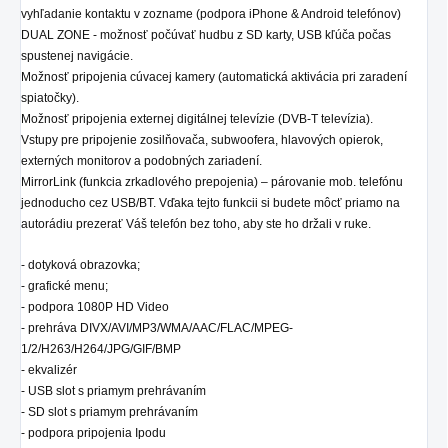
vyhľadanie kontaktu v zozname (podpora iPhone & Android telefónov)
DUAL ZONE - možnosť počúvať hudbu z SD karty, USB kľúča počas
spustenej navigácie.
Možnosť pripojenia cúvacej kamery (automatická aktivácia pri zaradení
spiatočky).
Možnosť pripojenia externej digitálnej televízie (DVB-T televízia).
Vstupy pre pripojenie zosilňovača, subwoofera, hlavových opierok,
externých monitorov a podobných zariadení.
MirrorLink (funkcia zrkadlového prepojenia) – párovanie mob. telefónu
jednoducho cez USB/BT. Vďaka tejto funkcii si budete môcť priamo na
autorádiu prezerať Váš telefón bez toho, aby ste ho držali v ruke.
- dotyková obrazovka;
- grafické menu;
- podpora 1080P HD Video
- prehráva DIVX/AVI/MP3/WMA/AAC/FLAC/MPEG-
1/2/H263/H264/JPG/GIF/BMP
- ekvalizér
- USB slot s priamym prehrávaním
- SD
slot
s priamym prehrávaním
- podpora pripojenia Ipodu