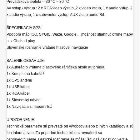
Prevádzková teplota - -30 °C – 80 °C
AV vstup / výstup : 2 x RCA video výstup, 2 x video vstup, 1 x audio vstup, 2
x audio výstup, 1 x subwoofer výstup, AUX vstup audio R/L
ŠPECIFIKÁCIA GPS:
Podpora máp IGO, SYGIC, Waze, Google, ...možnosť stiahnuť offline mapy
cez Obchod play
Slovenské rozhranie vrátane hlasovej navigácie
BALENIE OBSAHUJE:
1x Autorádio
vrátane plastového rámčeka okolo autorádia
1x Kompletná kabeláž
1x GPS anténu
1x USB kábel
1x RCA kábel
1x Slovenský návod
1x Navigácia s mapami EÚ
UPOZORNENIE:
Technické parametre sú prevzaté od výrobcov alebo z iných katalógov a sú
iba informatívne. Za prípadné technické nezrovnalosti sa
ospravedlňujeme. Grafické rozhranie sa môže líšiť v závislosti od verzie