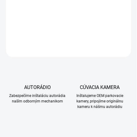
Hyundai Santa Fe 2005-2012
DETAILNÉ INFORMÁCIE
OPÝTAŤ SA
STRÁŽIŤ
AUTORÁDIO
CÚVACIA KAMERA
Zabezpečíme inštaláciu autorádia
Inštalujeme OEM parkovacie
naším odborným mechanikom
kamery, pripojíme originálnu
kameru k nášmu autorádiu