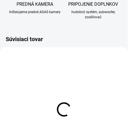
PREDNÁ KAMERA
PRIPOJENIE DOPLNKOV
Inštalujeme predné ADAS kamery
hudobný systém, subwoofer,
zosilňovač
Súvisiaci tovar
SKLADOM
SKLADOM
DAB+ modul pre Android
DVR Android kamera +
ADAS + LDWS
55 €
39 €
55 € bez DPH
39 € bez DPH