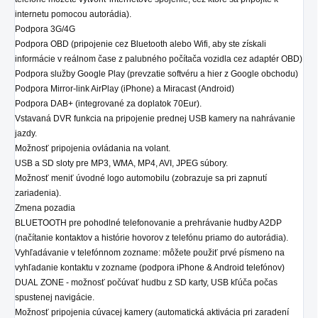
internetu pomocou autorádia).
Podpora 3G/4G
Podpora OBD (pripojenie cez Bluetooth alebo Wifi, aby ste získali
informácie v reálnom čase z palubného počítača vozidla cez adaptér OBD)
Podpora služby Google Play (prevzatie softvéru a hier z Google obchodu)
Podpora Mirror-link AirPlay (iPhone) a Miracast (Android)
Podpora DAB+ (integrované za doplatok 70Eur).
Vstavaná DVR funkcia na pripojenie prednej USB kamery na nahrávanie
jazdy.
Možnosť pripojenia ovládania na volant.
USB a SD sloty pre MP3, WMA, MP4, AVI, JPEG súbory.
Možnosť meniť úvodné logo automobilu (zobrazuje sa pri zapnutí
zariadenia).
Zmena pozadia
BLUETOOTH pre pohodlné telefonovanie a prehrávanie hudby A2DP
(načítanie kontaktov a histórie hovorov z telefónu priamo do autorádia).
Vyhľadávanie v telefónnom zozname: môžete použiť prvé písmeno na
vyhľadanie kontaktu v zozname (podpora iPhone & Android telefónov)
DUAL ZONE - možnosť počúvať hudbu z SD karty, USB kľúča počas
spustenej navigácie.
Možnosť pripojenia cúvacej kamery (automatická aktivácia pri zaradení