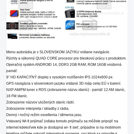
Menu autorádia je v SLOVENSKOM JAZYKU vrátane navigácie.
Rýchly a výkonný QUAD CORE procesor pre bleskovú prácu s produktom.
Operačný systém ANDROID 14, DDR3 2GB RAM, ROM 16GB vnútorná
pamäť.
9” HD KAPACITNÝ displej s vysokým rozlíšením IPS 1024x600 px.
GPS navigácia v slovenskom jazyku vrátané 3D máp celej EÚ v balení.
NXP AM/FM tuner s RDS (zobrazenie názvu staníc) - pamäť 12 AM staníc,
18 FM staníc.
Zobrazenie názvov uložených staníc rádií.
Zobrazenie interpreta / skladby z rádia.
Denný / nočný režim osvetlenia / stlmenia jasu.
Vstavaný Wi-fi prijímač (vďaka tomuto prijímaču sa môžete pripojiť na
internet kdekoľvek kde je dostupná wi- fi sieť, prípadne si na mobilnom
telefóne môžete vytvoriť internetové spojenie, cez ktoré sa pripojíte k