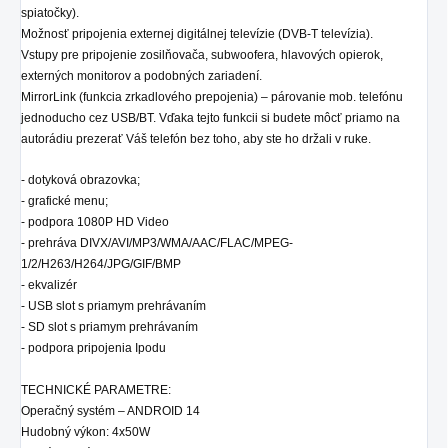
spiatočky).
Možnosť pripojenia externej digitálnej televízie (DVB-T televízia).
Vstupy pre pripojenie zosilňovača, subwoofera, hlavových opierok,
externých monitorov a podobných zariadení.
MirrorLink (funkcia zrkadlového prepojenia) – párovanie mob. telefónu
jednoducho cez USB/BT. Vďaka tejto funkcii si budete môcť priamo na
autorádiu prezerať Váš telefón bez toho, aby ste ho držali v ruke.
- dotyková obrazovka;
- grafické menu;
- podpora 1080P HD Video
- prehráva DIVX/AVI/MP3/WMA/AAC/FLAC/MPEG-
1/2/H263/H264/JPG/GIF/BMP
- ekvalizér
- USB slot s priamym prehrávaním
- SD
slot
s priamym prehrávaním
- podpora pripojenia Ipodu
TECHNICKÉ PARAMETRE:
Operačný systém – ANDROID 14
Hudobný výkon: 4x50W