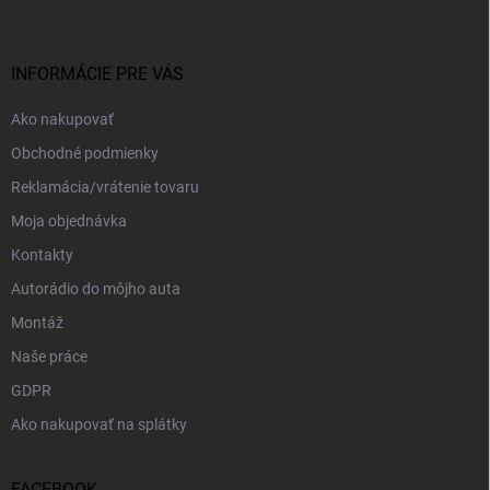
p
ä
t
i
INFORMÁCIE PRE VÁS
e
Ako nakupovať
Obchodné podmienky
Reklamácia/vrátenie tovaru
Moja objednávka
Kontakty
Autorádio do môjho auta
Montáž
Naše práce
GDPR
Ako nakupovať na splátky
FACEBOOK