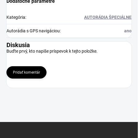
Dodatočné parametre
Kategória
:
AUTORÁDIA ŠPECIÁLNE
Autorádia s GPS navigáciou
:
ano
Diskusia
Buďte prvý, kto napíše príspevok k tejto položke.
Pridať komentár
Z
á