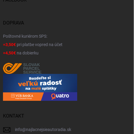
DOPRAVA
Poštovné kuriérom SPS:
=3,50€
pri platbe vopred na účet
=4,50€
na dobierku
KONTAKT
info
@
najlacnejsieautoradia.sk