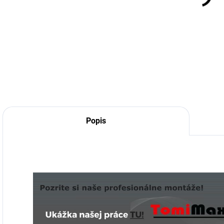
55 €
39 €
55 € bez DPH
39 € bez DPH
Do košíka
Detail
Popis