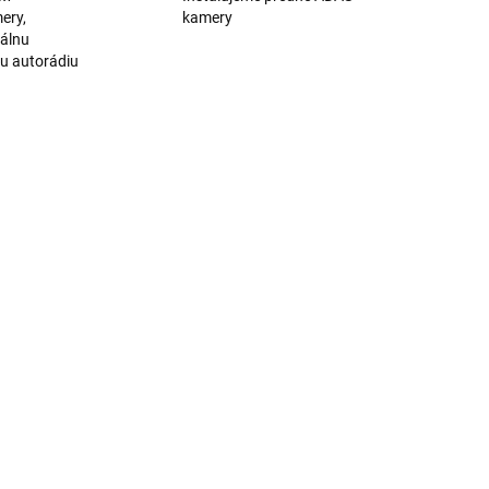
ery,
kamery
nálnu
u autorádiu