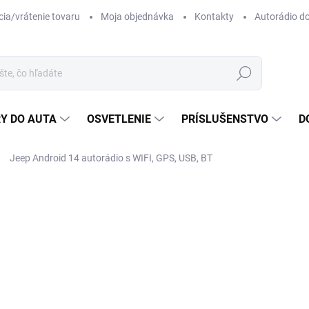
ia/vrátenie tovaru
Moja objednávka
Kontakty
Autorádio d
Hľadať
Y DO AUTA
OSVETLENIE
PRÍSLUŠENSTVO
D
Jeep Android 14 autorádio s WIFI, GPS, USB, BT
ZNAČKA:
TOMIMAX
o
Jedn
ZVO
cena
HW 