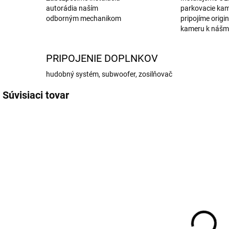
autorádia naším
parkovacie kam
odborným mechanikom
pripojíme origi
kameru k nášm
PRIPOJENIE DOPLNKOV
hudobný systém, subwoofer, zosilňovač
Súvisiaci tovar
NAJ-002
NAJ-004
SKLADOM
SKLADOM
DAB+ modul
DVR Android
pre Android
kamera +
ADAS + LDWS