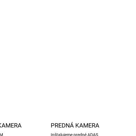
ROID AUTO
LE CARPLAY
EGROVANÉ DAB+
JEM O MONTÁŽ?
−
+
Pridať do košíka
ILNÉ INFORMÁCIE
OPÝTAŤ SA
STRÁŽIŤ
KAMERA
PREDNÁ KAMERA
EM
Inštalujeme predné ADAS