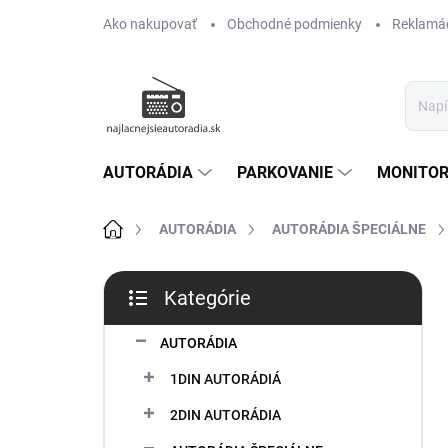
Prejsť
Ako nakupovať
Obchodné podmienky
Reklamác
na
obsah
AUTORÁDIA
PARKOVANIE
MONITOR
Domov
AUTORÁDIA
AUTORÁDIA ŠPECIÁLNE
B
Kategórie
o
Preskočiť
č
kategórie
n
AUTORÁDIA
ý
1DIN AUTORÁDIÁ
p
a
2DIN AUTORÁDIA
n