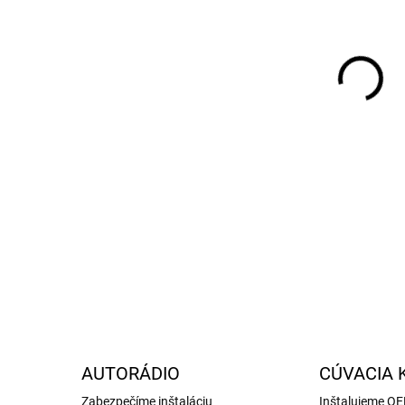
AND
APP
INT
ZÁU
DETA
AUTORÁDIO
CÚVACIA 
Zabezpečíme inštaláciu
Inštalujeme O