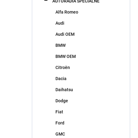
AUTORÁDIA ŠPECIÁLNE
e
l
Alfa Romeo
Audi
Audi OEM
BMW
BMW OEM
Citroën
Dacia
Daihatsu
Dodge
Fiat
Ford
GMC