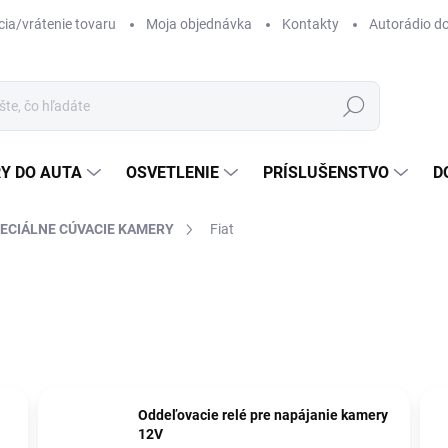
ia/vrátenie tovaru
Moja objednávka
Kontakty
Autorádio d
Hľadať
Y DO AUTA
OSVETLENIE
PRÍSLUŠENSTVO
D
ECIÁLNE CÚVACIE KAMERY
Fiat
Oddeľovacie relé pre napájanie kamery
12V