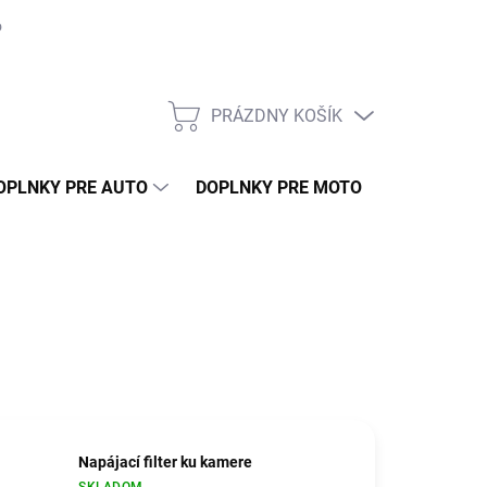
o môjho auta
Montáž
Naše práce
GDPR
Ako nakupovať 
PRÁZDNY KOŠÍK
NÁKUPNÝ
KOŠÍK
OPLNKY PRE AUTO
DOPLNKY PRE MOTO
TUNING
Napájací filter ku kamere
SKLADOM