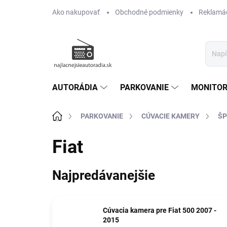
Prejsť
Ako nakupovať
Obchodné podmienky
Reklamác
na
obsah
AUTORÁDIA
PARKOVANIE
MONITOR
Domov
PARKOVANIE
CÚVACIE KAMERY
ŠP
Fiat
Najpredávanejšie
Cúvacia kamera pre Fiat 500 2007 -
2015