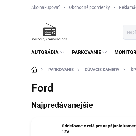
Prejsť
Ako nakupovať
Obchodné podmienky
Reklamác
na
obsah
AUTORÁDIA
PARKOVANIE
MONITOR
Domov
PARKOVANIE
CÚVACIE KAMERY
ŠP
Ford
Najpredávanejšie
Oddeľovacie relé pre napájanie kamer
12V