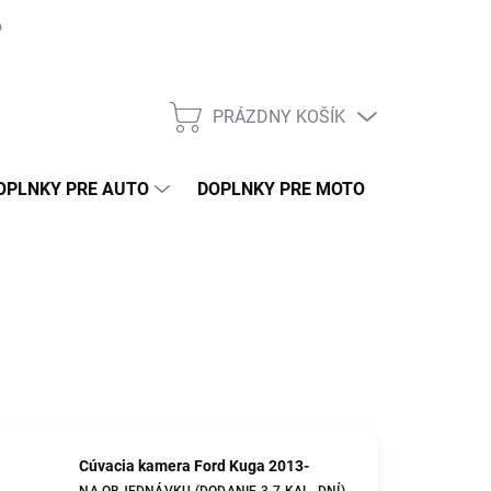
o môjho auta
Montáž
Naše práce
GDPR
Ako nakupovať 
PRÁZDNY KOŠÍK
NÁKUPNÝ
KOŠÍK
OPLNKY PRE AUTO
DOPLNKY PRE MOTO
TUNING
Cúvacia kamera Ford Kuga 2013-
NA OBJEDNÁVKU (DODANIE 3-7 KAL. DNÍ)