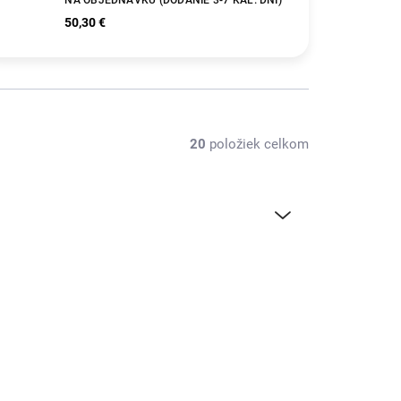
50,30 €
20
položiek celkom
C-FO04